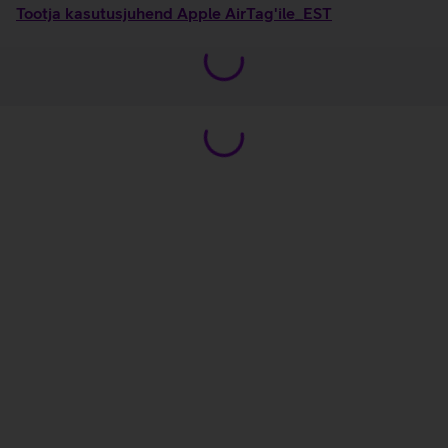
Tootja kasutusjuhend Apple AirTag'ile_EST