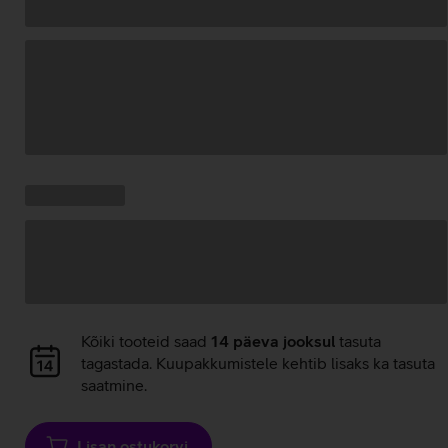
Andmete
laadimine
Kampaania
Andmete
pakkumised:
laadimine
Andmete
Kõiki tooteid saad
14 päeva jooksul
tasuta
laadimine
tagastada. Kuupakkumistele kehtib lisaks ka tasuta
saatmine.
Lisan ostukorvi