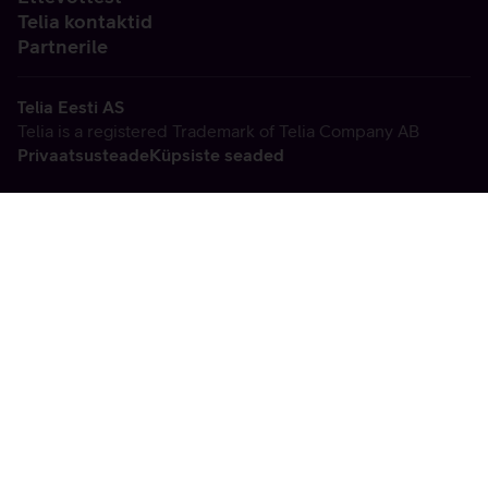
Telia kontaktid
Partnerile
Telia Eesti AS
Telia is a registered Trademark of Telia Company AB
Privaatsusteade
Küpsiste seaded
Vabandame, tekkis