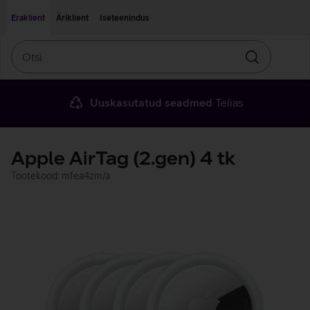
Liigu edasi põhisisu juurde
Ligipääsetavus
Eraklient
Äriklient
Iseteenindus
Otsi
Otsin
Uuskasutatud seadmed
Telias
Apple AirTag (2.gen) 4 tk
Tootekood: mfea4zm/a