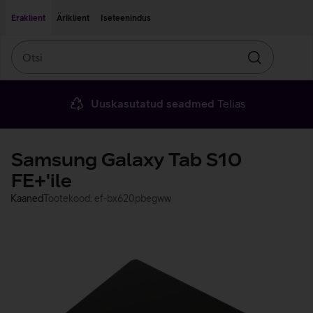
Liigu edasi põhisisu juurde
Ligipääsetavus
Eraklient
Äriklient
Iseteenindus
Otsi
Otsin
Uuskasutatud seadmed
Telias
Samsung Galaxy Tab S10
FE+'ile
Kaaned
Tootekood: ef-bx620pbegww