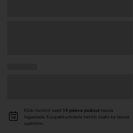
Andmete
laadimine
Kampaania
Andmete
pakkumised:
laadimine
Andmete
Kõiki tooteid saad
14 päeva jooksul
tasuta
laadimine
tagastada. Kuupakkumistele kehtib lisaks ka tasuta
saatmine.