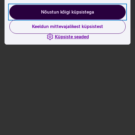
kaasa võtta.
Nõustun kõigi küpsistega
Keeldun mittevajalikest küpsistest
Küpsiste seaded