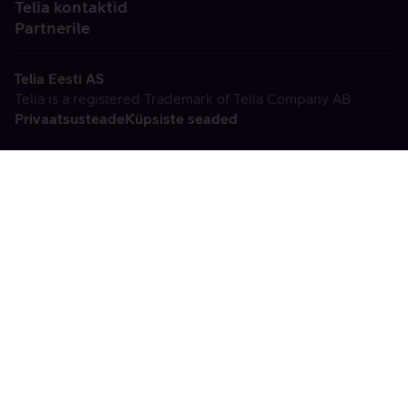
Telia kontaktid
Partnerile
Telia Eesti AS
Telia is a registered Trademark of Telia Company AB
Privaatsusteade
Küpsiste seaded
Vabandame, tekkis