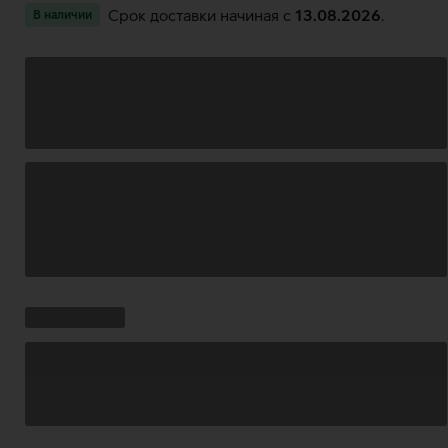
Срок доставки начиная c
13.08.2026
.
В наличии
Загрузка
данных
Ставки
Загрузка
кампании:
данных