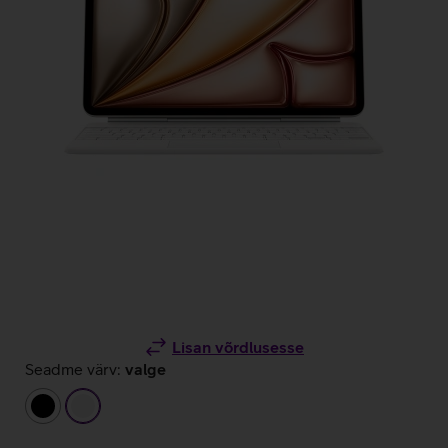
Lisan võrdlusesse
Seadme värv:
valge
must
valge