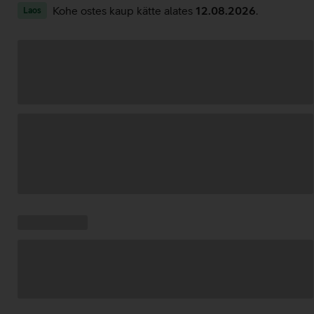
Kohe ostes kaup kätte alates
12.08.2026
.
Laos
Andmete
laadimine
Kampaania
Andmete
pakkumised:
laadimine