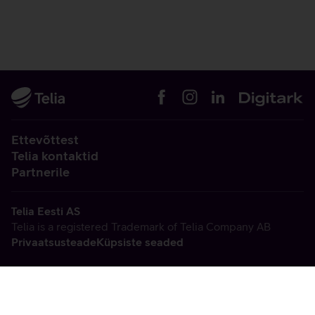
Ettevõttest
Telia kontaktid
Partnerile
Telia Eesti AS
Telia is a registered Trademark of Telia Company AB
Privaatsusteade
Küpsiste seaded