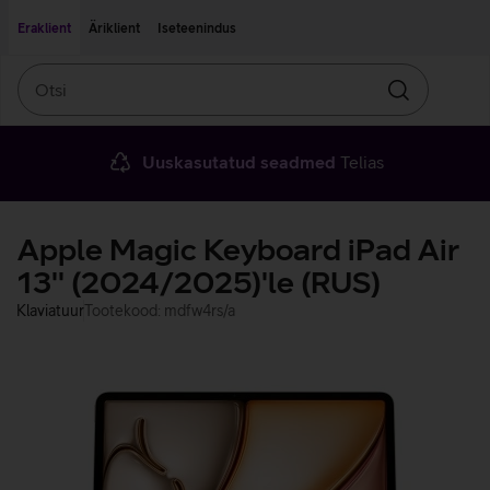
Liigu edasi põhisisu juurde
Ligipääsetavus
Eraklient
Äriklient
Iseteenindus
Otsi
Otsin
Uuskasutatud seadmed
Telias
Apple Magic Keyboard iPad Air
13'' (2024/2025)'le (RUS)
Klaviatuur
Tootekood: mdfw4rs/a