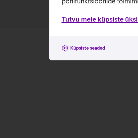
põhifunktsioonide toimimi
Tutvu meie küpsiste üksik
Küpsiste seaded