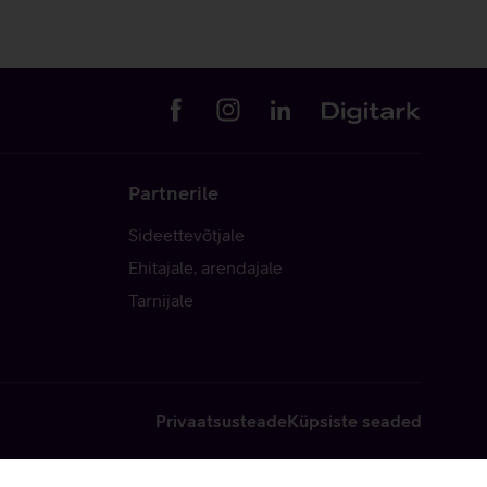
Partnerile
Sideettevõtjale
Ehitajale, arendajale
Tarnijale
Privaatsusteade
Küpsiste seaded