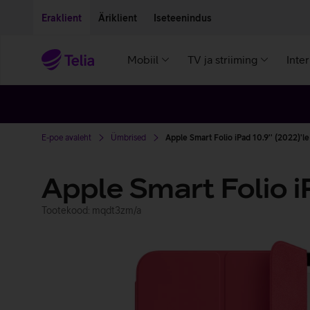
Liigu edasi põhisisu juurde
Ligipääsetavus
Eraklient
Äriklient
Iseteenindus
Mobiil
TV ja striiming
Inte
E-poe avaleht
Ümbrised
Apple Smart Folio iPad 10.9'' (2022)'l
Apple Smart Folio iP
Tootekood: mqdt3zm/a