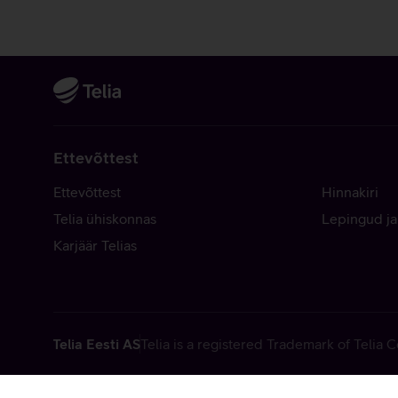
Ettevõttest
Ettevõttest
Hinnakiri
Telia ühiskonnas
Lepingud ja
Karjäär Telias
Telia Eesti AS
Telia is a registered Trademark of Telia