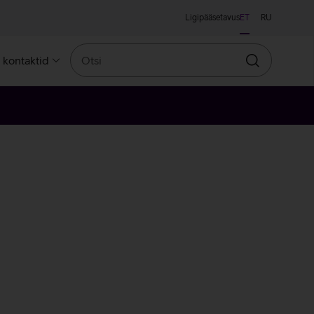
Ligipääsetavus
ET
RU
Otsi
a kontaktid
Otsin