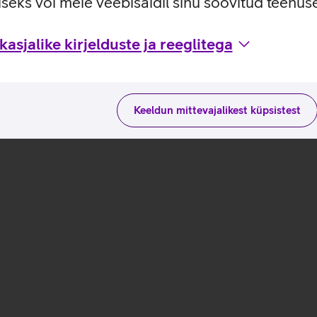
seks või meie veebisaidil sinu soovitud teenu
asjalike kirjelduste ja reeglitega
Keeldun mittevajalikest küpsistest