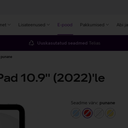
rnet
Lisateenused
E-pood
Pakkumised
Abi j
Uuskasutatud seadmed
Telias
e punane
ad 10.9'' (2022)'le
Seadme värv:
punane
helesinine
punane
valge
kollane