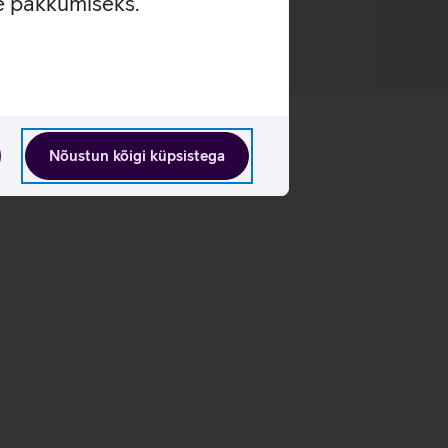
se pakkumiseks.
Nõustun kõigi küpsistega