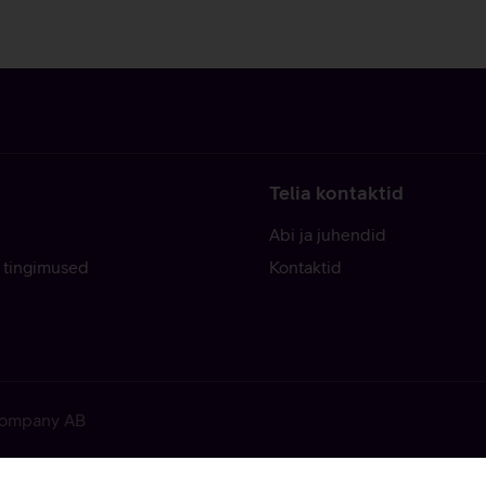
Telia kontaktid
Abi ja juhendid
 tingimused
Kontaktid
 Company AB