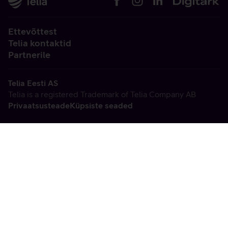
Ettevõttest
Telia kontaktid
Partnerile
Telia Eesti AS
Telia is a registered Trademark of Telia Company AB
Privaatsusteade
Küpsiste seaded