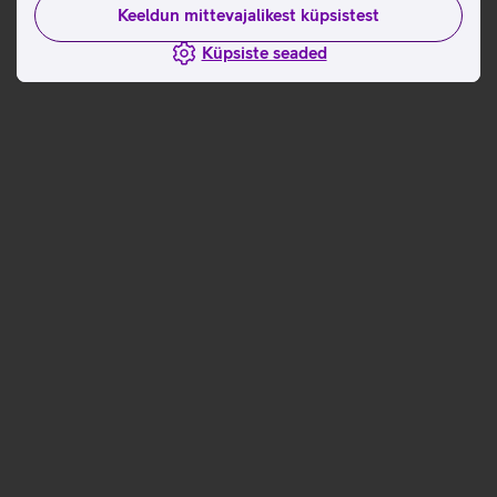
Keeldun mittevajalikest küpsistest
Küpsiste seaded