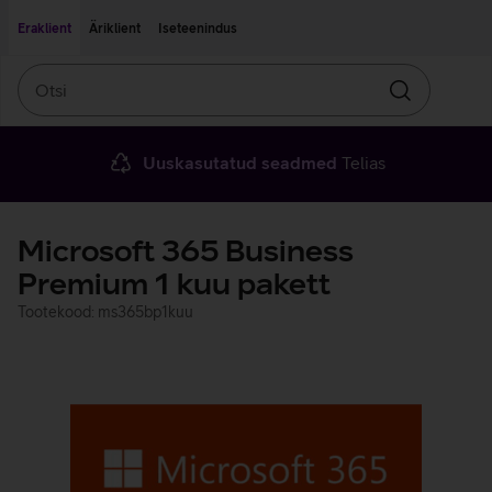
Liigu edasi põhisisu juurde
Ligipääsetavus
Eraklient
Äriklient
Iseteenindus
Otsi
Otsin
Uuskasutatud seadmed
Telias
Microsoft 365 Business
Premium 1 kuu pakett
Tootekood: ms365bp1kuu