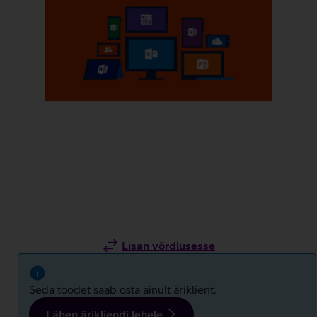
Lisan võrdlusesse
Seda toodet saab osta ainult äriklient.
Lähen ärikliendi lehele