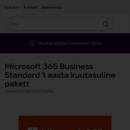
Liigu edasi põhisisu juurde
Ligipääsetavus
Eraklient
Äriklient
Iseteenindus
Otsi
Otsin
Uuskasutatud seadmed
Telias
Microsoft 365 Business
Standard 1 aasta kuutasuline
pakett
Tootekood: ms365bs1aasta