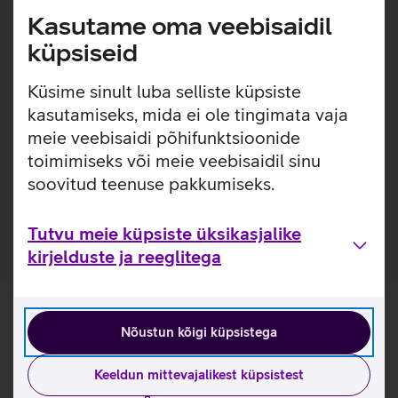
Office’i rakenduste töölauaversioonid
Kasutame oma veebisaidil
1 TB failide pilvesalvestusruumi
küpsiseid
100 GB postkastiga äriklassi meiliteenuse
Täiendav info võimalustest ning tingimused:
Küsime sinult luba selliste küpsiste
https://www.telia.ee/ari/it-teenused/kontori-
kasutamiseks, mida ei ole tingimata vaja
it/microsoft-365/
meie veebisaidi põhifunktsioonide
Tegemist on tähtajalise lepinguga paketiga. Litsentside
toimimiseks või meie veebisaidil sinu
arvu ei saa enne tähtaja lõppu vähendada ning kuutasu
soovitud teenuse pakkumiseks.
tuleb maksta igal kuul kuni tähtajalise lepingu lõpuni.
Tutvu meie küpsiste üksikasjalike
kirjelduste ja reeglitega
Nõustun kõigi küpsistega
Keeldun mittevajalikest küpsistest