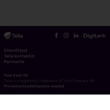
Ettevõttest
Telia kontaktid
Partnerile
Telia Eesti AS
Telia is a registered Trademark of Telia Company AB
Privaatsusteade
Küpsiste seaded