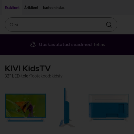
Liigu edasi põhisisu juurde
Ligipääsetavus
Eraklient
Äriklient
Iseteenindus
Otsi
Otsin
Uuskasutatud seadmed
Telias
KIVI KidsTV
32'' LED-teler
Tootekood: kidstv