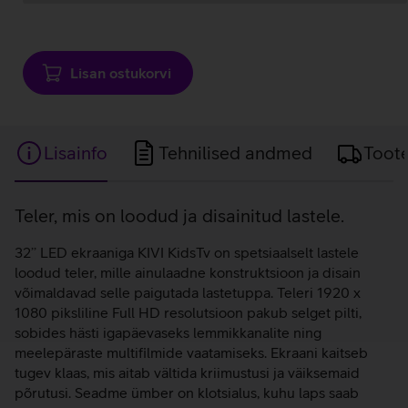
Andmete
laadimine
Lisan ostukorvi
Lisainfo
Tehnilised andmed
Toot
Lisainfo
Teler, mis on loodud ja disainitud lastele.
32’’ LED ekraaniga KIVI KidsTv on spetsiaalselt lastele
loodud teler, mille ainulaadne konstruktsioon ja disain
võimaldavad selle paigutada lastetuppa. Teleri 1920 x
1080 piksliline Full HD resolutsioon pakub selget pilti,
sobides hästi igapäevaseks lemmikkanalite ning
meelepäraste multifilmide vaatamiseks. Ekraani kaitseb
tugev klaas, mis aitab vältida kriimustusi ja väiksemaid
põrutusi. Seadme ümber on klotsialus, kuhu laps saab