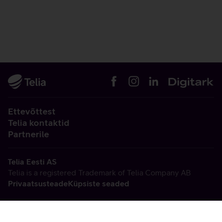
Ettevõttest
Telia kontaktid
Partnerile
Telia Eesti AS
Telia is a registered Trademark of Telia Company AB
Privaatsusteade
Küpsiste seaded