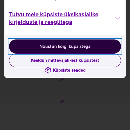
seada teleri vaatamisajale piiranguid ja jälgida oma
lapse vaatamisharjumusi.
Tutvu meie küpsiste üksikasjalike
3-aastane ekraanigarantii.
kirjelduste ja reeglitega
Kasulikud lingid
Energiamärgis
Nõustun kõigi küpsistega
Tootja kasutusjuhend telerile KIVI KidsTV_EST
Keeldun mittevajalikest küpsistest
Tutvu teleri KIVI KidsTV omaduste ja kasutusviisidega
tootja kodulehel
Küpsiste seaded