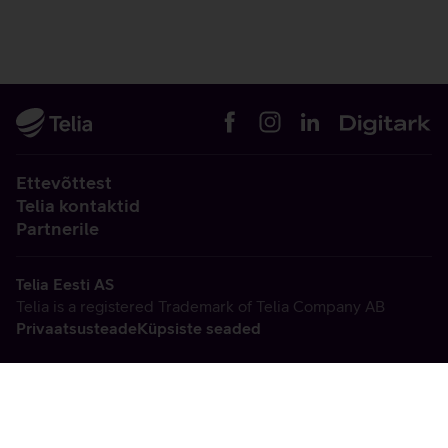
Ettevõttest
Telia kontaktid
Partnerile
Telia Eesti AS
Telia is a registered Trademark of Telia Company AB
Privaatsusteade
Küpsiste seaded