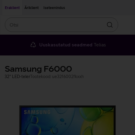
Liigu edasi põhisisu juurde
Ligipääsetavus
Eraklient
Äriklient
Iseteenindus
Otsi
Otsin
Uuskasutatud seadmed
Telias
Samsung F6000
32'' LED-teler
Tootekood: ue32f6002fkxxh