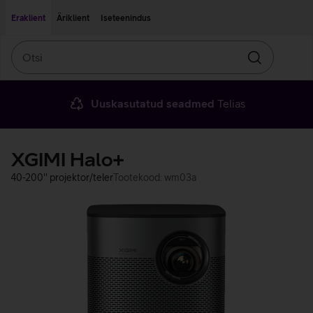
Liigu edasi põhisisu juurde
Ligipääsetavus
Eraklient
Äriklient
Iseteenindus
Otsi
Otsin
Uuskasutatud seadmed
Telias
XGIMI Halo+
40-200'' projektor/teler
Tootekood: wm03a