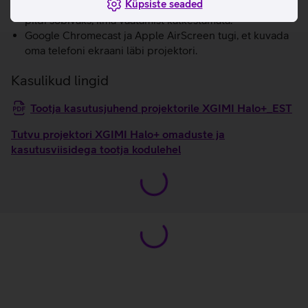
Küpsiste seaded
projitseeritud pildi teel olevad objektid ja skaleerib
pildi sobivaks, ilma vaatamist katkestamata.
Google Chromecast ja Apple AirScreen tugi, et kuvada
oma telefoni ekraani läbi projektori.
Kasulikud lingid
Tootja kasutusjuhend projektorile XGIMI Halo+_EST
Tutvu projektori XGIMI Halo+ omaduste ja
kasutusviisidega tootja kodulehel