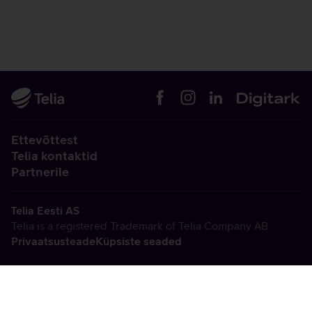
Ettevõttest
Telia kontaktid
Partnerile
Telia Eesti AS
Telia is a registered Trademark of Telia Company AB
Privaatsusteade
Küpsiste seaded