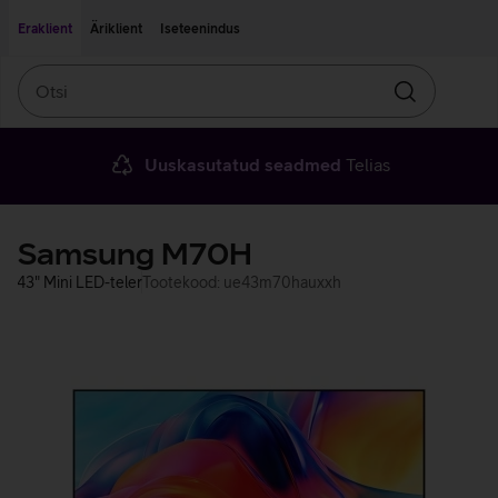
Liigu edasi põhisisu juurde
Ligipääsetavus
Eraklient
Äriklient
Iseteenindus
Otsi
Otsin
Uuskasutatud seadmed
Telias
Samsung M70H
43" Mini LED-teler
Tootekood: ue43m70hauxxh