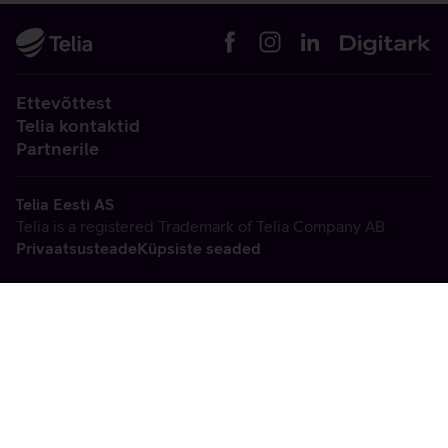
Ettevõttest
Telia kontaktid
Partnerile
Telia Eesti AS
Telia is a registered Trademark of Telia Company AB
Privaatsusteade
Küpsiste seaded