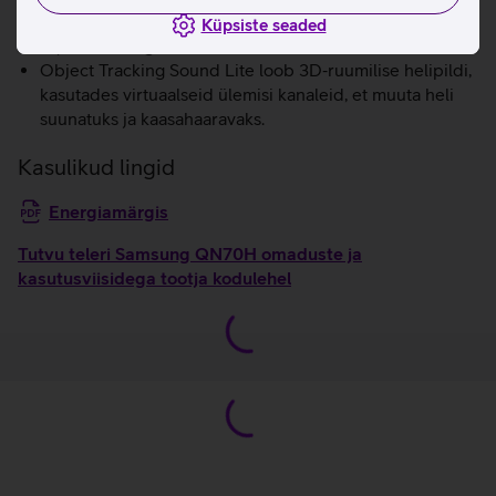
reaalajas ja rakendab automaatselt parimad seaded
Küpsiste seaded
sujuvaks mänguelamuseks.
Object Tracking Sound Lite loob 3D‑ruumilise helipildi,
kasutades virtuaalseid ülemisi kanaleid, et muuta heli
suunatuks ja kaasahaaravaks.
Kasulikud lingid
Energiamärgis
Tutvu teleri Samsung QN70H omaduste ja
kasutusviisidega tootja kodulehel