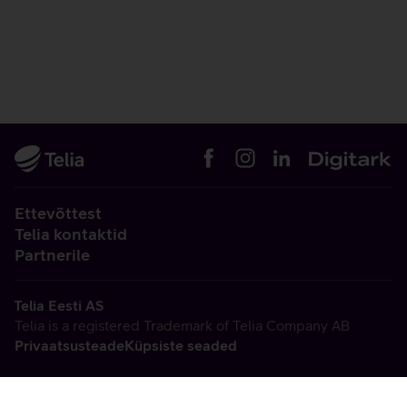
Ettevõttest
Telia kontaktid
Partnerile
Telia Eesti AS
Telia is a registered Trademark of Telia Company AB
Privaatsusteade
Küpsiste seaded