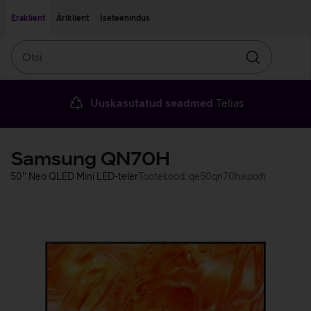
Liigu edasi põhisisu juurde
Ligipääsetavus
Eraklient
Äriklient
Iseteenindus
Otsi
Otsin
Uuskasutatud seadmed
Telias
Samsung QN70H
50'' Neo QLED Mini LED-teler
Tootekood: qe50qn70hauxxh