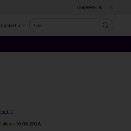
Ligipääsetavus
ET
RU
Otsi
a kontaktid
Otsin
ehel
e alates
10.08.2026
.