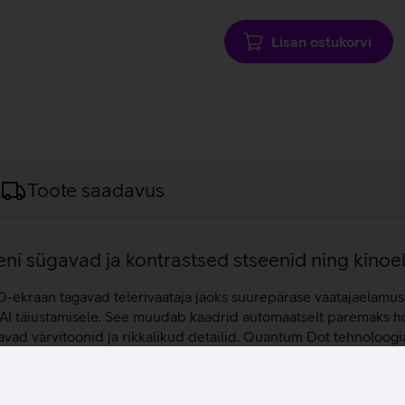
laadimine
Lisan ostukorvi
Toote saadavus
ni sügavad ja kontrastsed stseenid ning kino
-ekraan tagavad telerivaataja jaoks suurepärase vaatajaelamuse 
 AI täiustamisele. See muudab kaadrid automaatselt paremaks h
gavad värvitoonid ja rikkalikud detailid. Quantum Dot tehnoloogi
ga ereduse korral. Teleri ekraanile on võimalik kuvada ka telefoni
av vaadata nii televisioonis edastatavat kui ka rakendustes pakuta
jatelt pärit sisu.