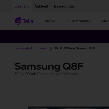
Liigu edasi põhisisu juurde
Ligipääsetavus
Eraklient
Äriklient
Iseteenindus
Mobiil
TV ja striiming
Inte
E-poe avaleht
Telerid
50'' QLED-teler Samsung Q8F
Samsung Q8F
50'' QLED-teler
Tootekood: qe50q8faauxxh