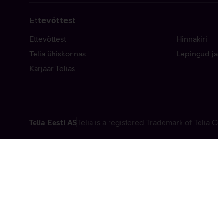
Ettevõttest
Ettevõttest
Hinnakiri
Telia ühiskonnas
Lepingud ja
Karjäär Telias
Telia Eesti AS
Telia is a registered Trademark of Telia