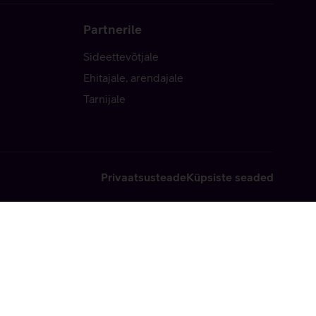
Partnerile
Sideettevõtjale
Ehitajale, arendajale
Tarnijale
Privaatsusteade
Küpsiste seaded