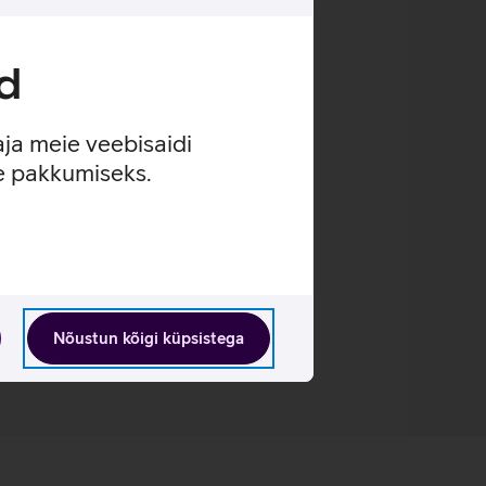
olutsiooni.
d
übi jaoks.
ua.
aja meie veebisaidi
se pakkumiseks.
Nõustun kõigi küpsistega