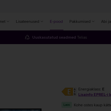
rnet
Lisateenused
E-pood
Pakkumised
Abi j
Uuskasutatud seadmed
Telias
Energiaklass:
E
Lisainfo EPREL-i l
Kohe ostes kaup kätt
Laos