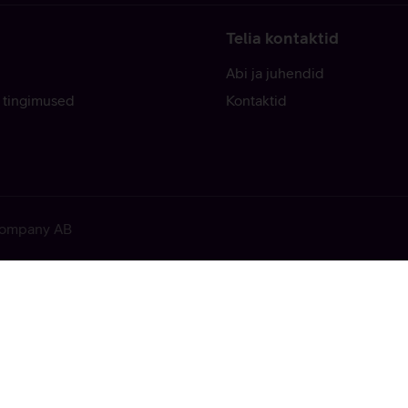
Telia kontaktid
Abi ja juhendid
 tingimused
Kontaktid
 Company AB