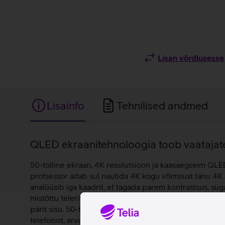
Lisan võrdlusesse
Lisainfo
Tehnilised andmed
Lisainfo
QLED ekraanitehnoloogia toob vaatajate
50-tolline ekraan, 4K resolutsioon ja kaasaegseim QLED
protsessor aitab sul nautida 4K kogu võimsust tänu 4K
analüüsib iga kaadrit, et tagada parem kontrastsus, sü
mistõttu teleril kuvatav pilt on värvipuhas ja tõetruu i
pärit sisu. 50-tollise ekraaniga teleri ekraanilt on mug
telefonist, arvutist kui ka erinevatelt muudelt andmekand