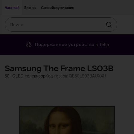
Двигаться дальше к основному контенту
Доступность
Частный
Бизнес
Самообслуживание
Поиск
Искать
Подержанное устройство
в Telia
Samsung The Frame LS03B
50'' QLED-телевизор
Код товара: QE50LS03BAUXXH