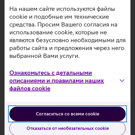
нужно только выбрать и пометить для отображения
На нашем сайте используются файлы
любимые произведения искусства. Регулируемая
cookie и подобные им технические
подставка позволяет приподнять телевизор над
средства. Просим Вашего согласия на
поверхностью, оставляя достаточно места для
саундбара.
использование cookie, которые не
являются безусловно необходимыми для
Модель 2022 года.
работы сайта и предложения через него
Матовый экран.
выбранной Вами услуги.
The Frame автоматически включает галерею каждый
раз, когда Вы входите в комнату. Когда Вы выходите
из комнаты, телевизор снова выключается для
Ознакомьтесь с детальными
экономии энергии.
описаниями и правилами наших
Вы можете с легкостью загрузить свои фотоархивы
файлов cookie
на телевизор через телефон или флеш-накопитель.
Звук, следующий за объектом, позволяет заметить
яркие нюансы каждого эпизода благодаря тому, что
звук сопровождает каждое движение.
Согласиться со всеми cookie
Настенное крепление без зазора обеспечивает
красивый вид телевизора со всех сторон.
Отказаться от необязательных cookie
Телевизор поставляется с ресурсосберегающим
пультом SolarCell, который может заряжаться