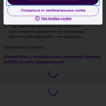
экран, чтобы Вы могли управлять бóльшим
Отказаться от необязательных cookie
количеством функций с меньшей задержкой. Это
обеспечивает впечатляюще плавный игровой
Настройки cookie
процесс без размытости, вызванной движением.
Подставка переменной высоты позволяет
отрегулировать расположение телевизора,
идеально уместив рядом с ним саундбар.
Полезные ссылки
Ознакомьтесь с возможностями телевизора Samsung
BU8072 на сайте производителя