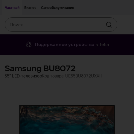
Двигаться дальше к основному контенту
Доступность
Частный
Бизнес
Самообслуживание
Поиск
Искать
Подержанное устройство
в Telia
Samsung BU8072
55'' LED-телевизор
Код товара: UE55BU8072UXXH