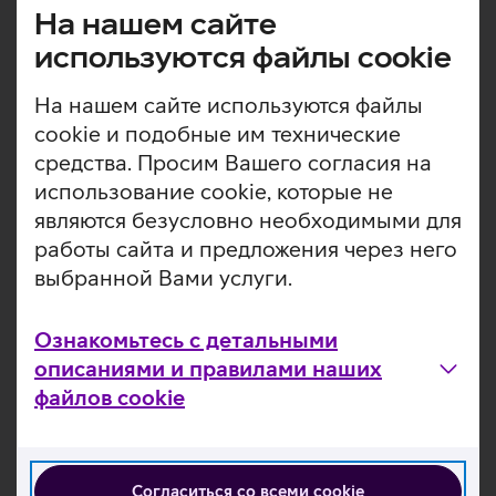
даже в темных кадрах.Разрешение Ultra HD 3840 ×
На нашем сайте
2160 пикселей, достойная технология коррекции
используются файлы cookie
изображения и множество дополнительных
возможностей делают этот телевизор настоящим
На нашем сайте используются файлы
шедевром, способным подарить яркие эмоции.
cookie и подобные им технические
Яркие и четкие цвета с графическим процессором
средства. Просим Вашего согласия на
4K.
использование cookie, которые не
Motion Xcelerator обеспечивает четкость
являются безусловно необходимыми для
движущегося изображения за счет того, что
работы сайта и предложения через него
телевизор автоматически оценивает и обновляет
выбранной Вами услуги.
кадры в соответствии с источниками контента.
Инновационная технология визуализации
анализирует каждое изображение и автоматически
Ознакомьтесь с детальными
регулирует контрасты, чтобы сделать
описаниями и правилами наших
телевизионную картинку реалистичной и детальной.
файлов cookie
Звук, следующий за объектом (OTS Lite), позволяет
заметить яркие нюансы каждого эпизода благодаря
тому, что звук сопровождает каждое движение.
Включайтесь в игру быстрее благодаря режиму Auto
Согласиться со всеми cookie
Low Latency Mode (ALLM), который оптимизирует