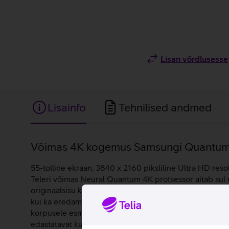
Lisan võrdlusesse
Lisainfo
Tehnilised andmed
Lisainfo
Võimas 4K kogemus Samsungi Quantum 
55-tolline ekraan, 3840 x 2160 piksliline Ultra HD res
Teleri võimas Neural Quantum 4K protsessor aitab sul
originaalsisu kvaliteedist. Quantum Matrix tehnoloogi
kui ka eredamates stseenides. Dolby Atmos pakub mitm
korpusele esmapilgul märkamatuks, minimalistlik disain s
edastatavat kui ka rakendustes pakutavat sisu. Teleri ek