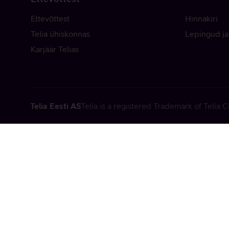
Ettevõttest
Hinnakiri
Telia ühiskonnas
Lepingud ja
Karjäär Telias
Telia Eesti AS
Telia is a registered Trademark of Telia