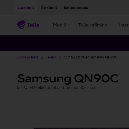
Liigu edasi põhisisu juurde
Ligipääsetavus
Eraklient
Äriklient
Iseteenindus
Mobiil
TV ja striiming
Inte
E-poe avaleht
Telerid
55'' QLED-teler Samsung QN90C
Samsung QN90C
55'' QLED-teler
Tootekood: qe55qn90catxxh