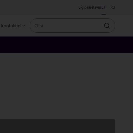
Ligipääsetavus
ET
RU
Otsi
a kontaktid
Otsin