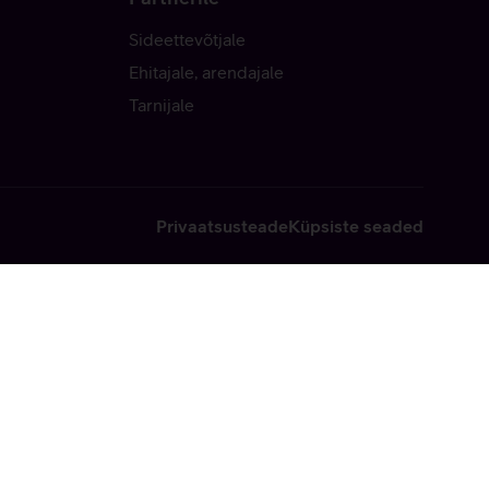
Sideettevõtjale
Ehitajale, arendajale
Tarnijale
Privaatsusteade
Küpsiste seaded