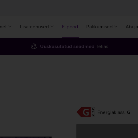
rnet
Lisateenused
E-pood
Pakkumised
Abi j
Uuskasutatud seadmed
Telias
Energiaklass:
G