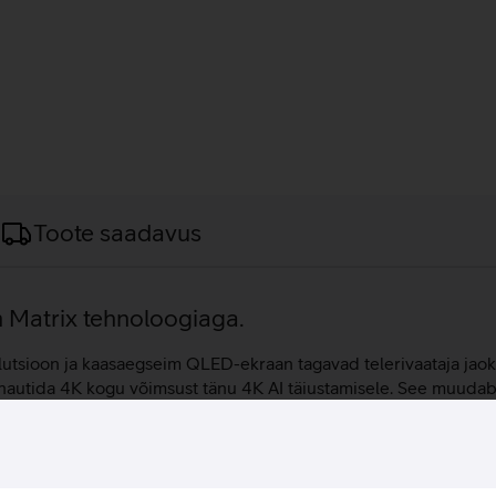
Toote saadavus
Matrix tehnoloogiaga.
olutsioon ja kaasaegseim QLED-ekraan tagavad telerivaataja jaok
 nautida 4K kogu võimsust tänu 4K AI täiustamisele. See muuda
a juhib detailselt Quantum Mini LED-e. Täpse valguse juhtimise
emõõtmelist ruumilist heli, mis muudab kogu sisu maksimaalsel
obitub iga interjööriga suurepäraselt. 55-tollise ekraaniga tele
raanile on võimalik kuvada ka telefonist, arvutist kui ka erineva