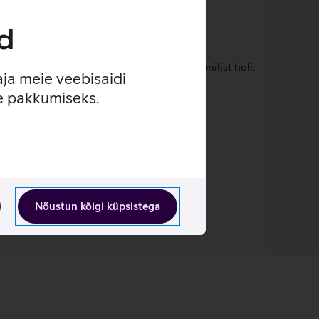
d
ini LEDide täpsele valgusjuhtimisele.
, pakkudes sisu kõrval mitmedimensioonilist heli.
aja meie veebisaidi
se pakkumiseks.
Nõustun kõigi küpsistega