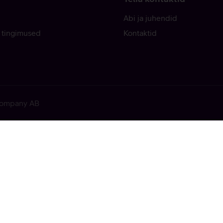
Abi ja juhendid
 tingimused
Kontaktid
 Company AB