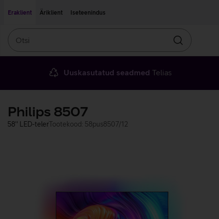
Liigu edasi põhisisu juurde
Ligipääsetavus
Eraklient
Äriklient
Iseteenindus
Otsi
Otsin
Uuskasutatud seadmed
Telias
Philips 8507
58'' LED-teler
Tootekood: 58pus8507/12