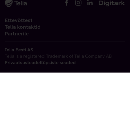
Ettevõttest
Telia kontaktid
Partnerile
Telia Eesti AS
Telia is a registered Trademark of Telia Company AB
Privaatsusteade
Küpsiste seaded