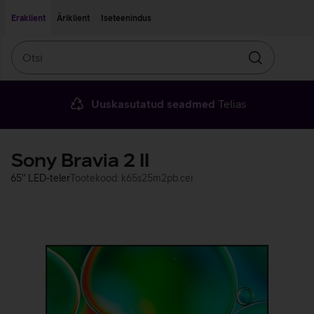
Liigu edasi põhisisu juurde
Ligipääsetavus
Eraklient
Äriklient
Iseteenindus
Otsi
Otsin
Uuskasutatud seadmed
Telias
Sony Bravia 2 II
65'' LED-teler
Tootekood: k65s25m2pb.cei