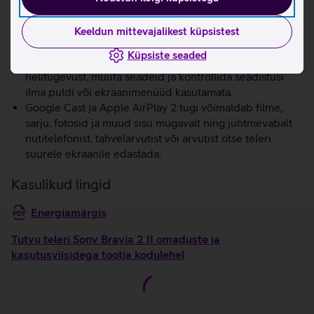
Clear Phase tehnoloogia korrigeerib erinevatel
sagedustel helide ajastust ja tasakaalustab nende
Keeldun mittevajalikest küpsistest
tugevust, et luua harmooniline ning loomulikum helipilt.
Küpsiste seaded
Bravia Connect rakendusega saad reguleerida
helitugevust, muuta seadeid ja kontrollida seadistusi
ilma puldi või ekraanimenüüd kasutamata.
Google Cast ja Apple AirPlay 2 tugi võimaldab filme,
sarju, fotosid ja muud sisu mugavalt ning juhtmevabalt
nutitelefonist, tahvelarvutist või arvutist otse teleri
suurele ekraanile edastada.
Kasulikud lingid
Energiamärgis
Tutvu teleri Sony Bravia 2 II omaduste ja
kasutusviisidega tootja kodulehel