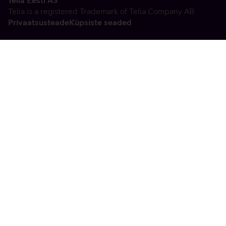
Telia Eesti AS
Telia is a registered Trademark of Telia Company AB
Privaatsusteade
Küpsiste seaded
Vabandame, tekkis
tehniline viga
tx:undefined:ut:null