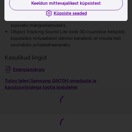
Keeldun mittevajalikest küpsistest
liikumisega.
AI‑põhine mängude optimeerija tuvastab mängu žanri
Küpsiste seaded
reaalajas ja rakendab automaatselt parimad seaded
sujuvaks mänguelamuseks.
Object Tracking Sound Lite loob 3D‑ruumilise helipildi,
kasutades virtuaalseid ülemisi kanaleid, et muuta heli
suunatuks ja kaasahaaravaks.
Kasulikud lingid
Energiamärgis
Tutvu teleri Samsung QN70H omaduste ja
kasutusviisidega tootja kodulehel