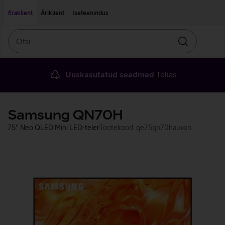
Liigu edasi põhisisu juurde
Ligipääsetavus
Eraklient
Äriklient
Iseteenindus
Otsi
Otsin
Uuskasutatud seadmed
Telias
Samsung QN70H
75'' Neo QLED Mini LED-teler
Tootekood: qe75qn70hauxxh