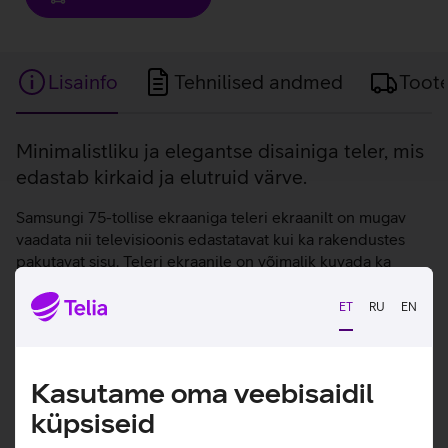
Lisainfo
Tehnilised andmed
Toot
Lisainfo
Minimalistliku ja elegantse disainiga teler, mis
edastab kirkaid ja elutruid värve.
Samsungi 75-tollise ekraaniga teleri ekraanilt on mugav
vaadata nii televisioonis edastatavat kui ka rakendustes
pakutavat sisu. Teleri ekraanile on võimalik kuvada ka
telefonist, arvutist kui ka erinevatelt muudelt
andmekandjatelt pärit sisu. Samsung U7022F teler pakub
ET
RU
EN
tõetruid elamusi koos nauditava vaatamiskogemusega ka
nõudlikumale vaatajale, olles kui isiklik meelelahutusmasin
sinu kodus. 4K-kristallprotsessor pakub ilusat ja selget
Kasutame oma veebisaidil
pildikvaliteeti, elutruid värve ja kontrollib teleri HDR-i.
HDR suurendab teleri valgustasandeid, nii et saad nautida
küpsiseid
laia värvivalikut ja kõikvõimalikke visuaalseid detaile.