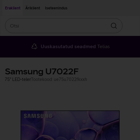
Liigu edasi põhisisu juurde
Ligipääsetavus
Eraklient
Äriklient
Iseteenindus
Otsi
Otsin
Uuskasutatud seadmed
Telias
Samsung U7022F
75" LED-teler
Tootekood: ue75u7022fkxxh