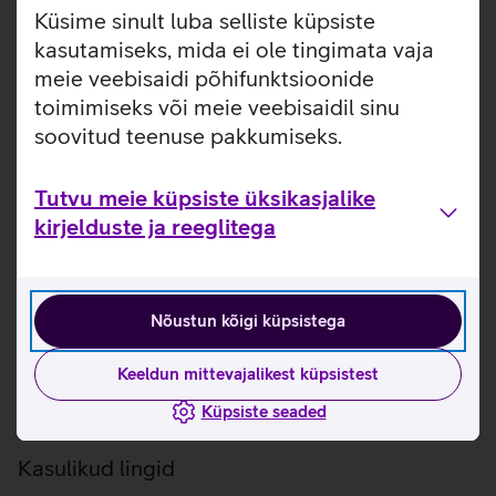
PurColor laseb teleril näidata suurt vahemikku värve, mis
Küsime sinult luba selliste küpsiste
optimeerivad pildi jõudlust ning pakuvad kaasahaarava
kasutamiseks, mida ei ole tingimata vaja
vaatamiskogemuse. Teleri 3840 x 2160 piksline Ultra HD
meie veebisaidi põhifunktsioonide
resolutsioon, tasemel pildiparandustehnoloogia ning
toimimiseks või meie veebisaidil sinu
mitmete lisadega sisu teevad sellest telerist tõelise
soovitud teenuse pakkumiseks.
meistriteose, mis kingib vaatajaile elamusterohkeid hetki.
Elutruud ja selged värvid 4K-kristallprotsessoriga.
Tutvu meie küpsiste üksikasjalike
HDR tehnoloologia suurendab teleri valgustasandeid,
kirjelduste ja reeglitega
nii et saad nautida laia värvivalikut ja kõikvõimalikke
visuaalseid detaile.
Objekti jälgiv heli (OTS Lite) võimaldab kogeda eredaid
nüansse igas stseenis heli abil, mis jälgib iga liigutust.
Nõustun kõigi küpsistega
Motion Xcelerator tarkvara aitab kiiresti vahetuvatel
piltidel sujuvalt vahetuda ja muudab mängud või
märulifilmid selgemaks.
Keeldun mittevajalikest küpsistest
Elegantne ja minimalistlik disain, mis sobib igasse
Küpsiste seaded
interjööri.
Kasulikud lingid