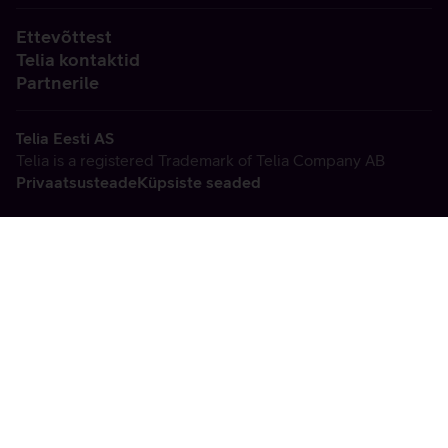
Ettevõttest
Telia kontaktid
Partnerile
Telia Eesti AS
Telia is a registered Trademark of Telia Company AB
Privaatsusteade
Küpsiste seaded