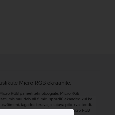
uslikule Micro RGB ekraanile.
u Micro RGB paneelitehnoloogiale. Micro RGB
asti, mis muudab nii filmid, spordiülekanded kui ka
svõimeni, tagades terava ja sujuva pildikvaliteedi.
atamiskogemust. Tehisintellektil töötav Micro RGB