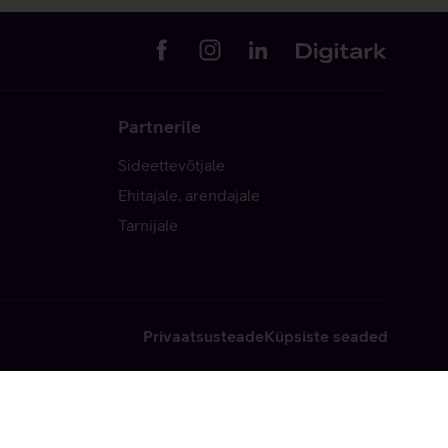
Partnerile
Sideettevõtjale
Ehitajale, arendajale
Tarnijale
Privaatsusteade
Küpsiste seaded