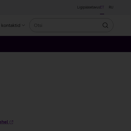
Ligipääsetavus
ET
RU
Otsi
a kontaktid
Otsin
ehel