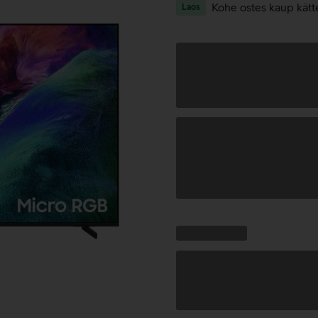
Kohe ostes kaup kätt
Laos
Andmete
laadimine
Kampaania
Andmete
pakkumised:
laadimine