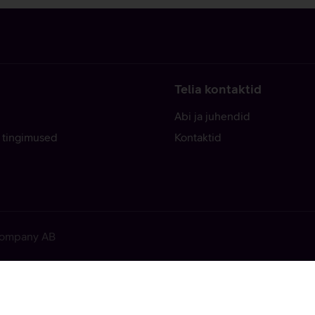
Telia kontaktid
Abi ja juhendid
 tingimused
Kontaktid
 Company AB