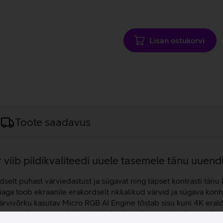
Andmete
laadimine
Lisan ostukorvi
Toote saadavus
 viib pildikvaliteedi uuele tasemele tänu uuend
selt puhast värviedastust ja sügavat ning täpset kontrasti tän
ga toob ekraanile erakordselt rikkalikud värvid ja sügava kontr
ärvivõrku kasutav Micro RGB AI Engine tõstab sisu kuni 4K eraldu
ka tumedates stseenides, pakkudes kaasahaaravat ja tõetruud va