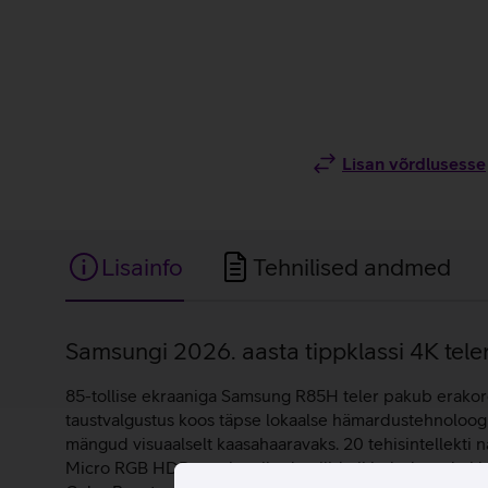
Lisan võrdlusesse
Lisainfo
Tehnilised andmed
Lisainfo
Samsungi 2026. aasta tippklassi 4K teler
85-tollise ekraaniga Samsung R85H teler pakub erakord
taustvalgustus koos täpse lokaalse hämardustehnoloogia
mängud visuaalselt kaasahaaravaks. 20 tehisintellekti n
Micro RGB HDR+ toob esile detailid nii heledates kui 