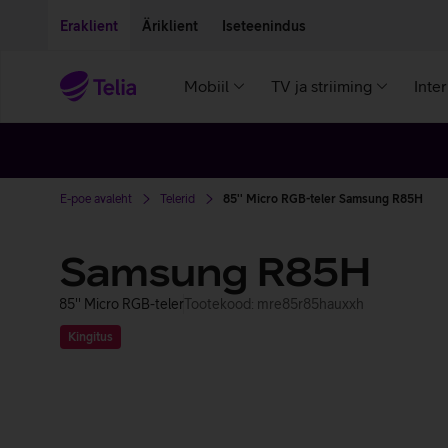
Liigu edasi põhisisu juurde
Ligipääsetavus
Eraklient
Äriklient
Iseteenindus
Mobiil
TV ja striiming
Inte
E-poe avaleht
Telerid
85'' Micro RGB-teler Samsung R85H
Samsung R85H
85'' Micro RGB-teler
Tootekood: mre85r85hauxxh
Kingitus