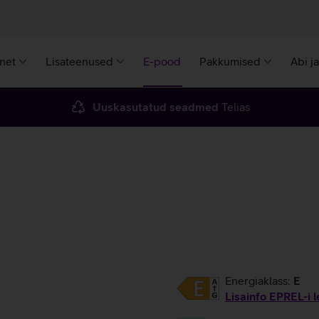
rnet
Lisateenused
E-pood
Pakkumised
Abi j
Uuskasutatud seadmed
Telias
Energiaklass:
E
Lisainfo EPREL-i l