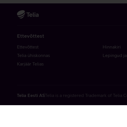
Ettevõttest
Ettevõttest
Hinnakiri
Telia ühiskonnas
Lepingud ja
Karjäär Telias
Telia Eesti AS
Telia is a registered Trademark of Telia