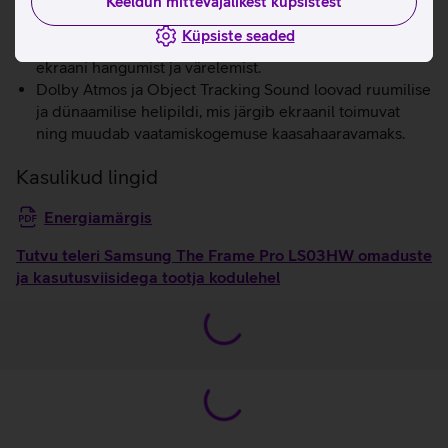
täiustusega kuni 4K 144 Hz, saad nautida sujuvat
Keeldun mittevajalikest küpsistest
mängimist.
Küpsiste seaded
AMD FreeSync Premium Pro tehnoloogia vähendab
ekraani hangumist ja värelemist.
Dolby Atmos ja Object Tracking Sound loovad ruumilise
ja dünaamilise helipildi, mis järgib ekraanil toimuvat
ning muudab vaatamiskogemuse kaasahaaravamaks.
Kasulikud lingid
Energiamärgis
Tutvu teleri Samsung The Frame Pro LS03HW omaduste
ja kasutusviisidega tootja kodulehel