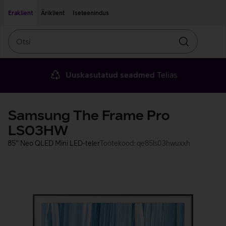
Liigu edasi põhisisu juurde
Ligipääsetavus
Eraklient
Äriklient
Iseteenindus
Otsi
Otsin
Uuskasutatud seadmed
Telias
Samsung The Frame Pro
LS03HW
85'' Neo QLED Mini LED-teler
Tootekood: qe85ls03hwuxxh