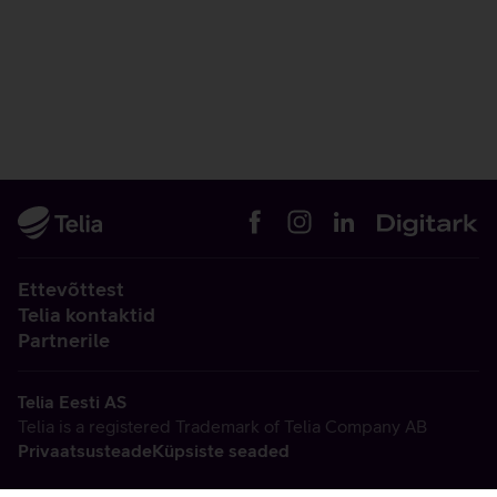
Ettevõttest
Telia kontaktid
Partnerile
Telia Eesti AS
Telia is a registered Trademark of Telia Company AB
Privaatsusteade
Küpsiste seaded