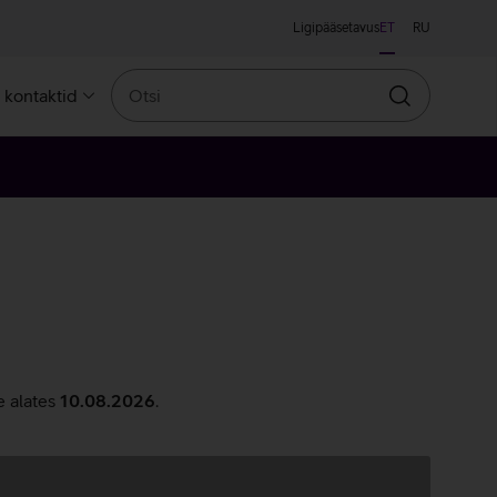
Ligipääsetavus
ET
RU
Otsi
a kontaktid
Otsin
e alates
10.08.2026
.