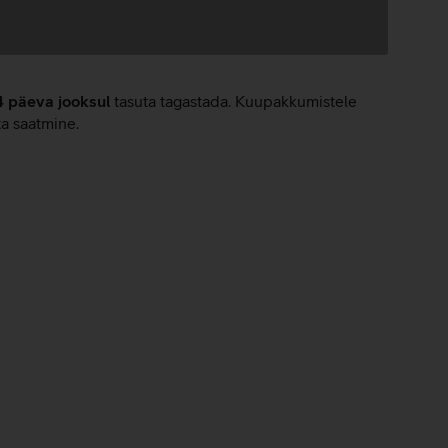
4 päeva jooksul
tasuta tagastada. Kuupakkumistele
ta saatmine.