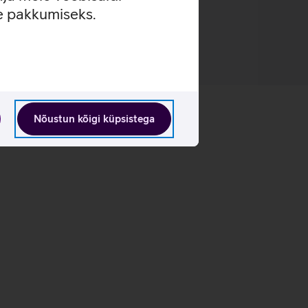
se pakkumiseks.
Nõustun kõigi küpsistega