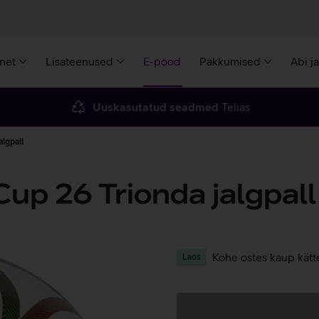
rnet
Lisateenused
E-pood
Pakkumised
Abi j
Uuskasutatud seadmed
Telias
lgpall
up 26 Trionda jalgpall
Kohe ostes kaup kätt
Laos