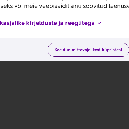
ntrolli, võimaldades täpsemaid sööte ja lööke.
seks või meie veebisaidil sinu soovitud teenu
ritud disain ühendab kolme korraldajariigi värvid ja sümbolid.
asjalike kirjelduste ja reeglitega
Keeldun mittevajalikest küpsistest