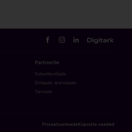
Partnerile
Sideettevõtjale
Ehitajale, arendajale
Tarnijale
Privaatsusteade
Küpsiste seaded