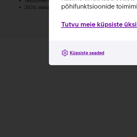
Tekstureeritud pealispind parandab palli lendu ja ko
põhifunktsioonide toimimi
2026. aasta FIFA maailmameistrivõistlustest inspiree
Tutvu meie küpsiste üksik
Küpsiste seaded