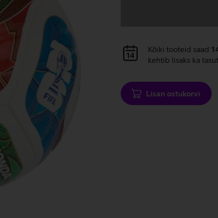
Andmete
laadimine
Andmete
Kõiki tooteid saad
1
laadimine
kehtib lisaks ka tasu
Lisan ostukorvi