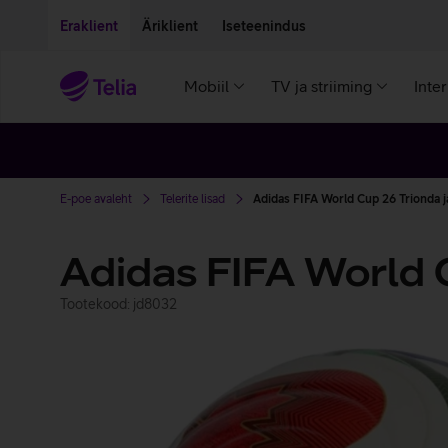
Liigu edasi põhisisu juurde
Ligipääsetavus
Eraklient
Äriklient
Iseteenindus
Mobiil
TV ja striiming
Inte
E-poe avaleht
Telerite lisad
Adidas FIFA World Cup 26 Trionda ja
Adidas FIFA World C
Tootekood: jd8032