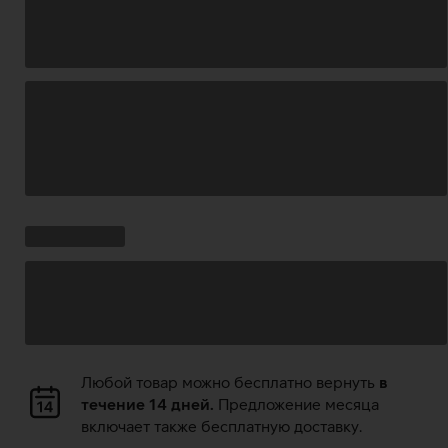
Загрузка
данных
Ставки
Загрузка
кампании:
данных
Загрузка
Любой товар можно бесплатно вернуть
в
данных
течение 14 дней.
Предложение месяца
включает также бесплатную доставку.