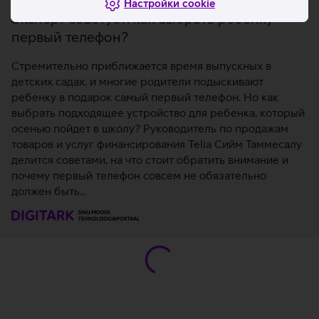
Настройки cookie
Эксперт советует: как выбрать ребенку
первый телефон?
Стремительно приближается время выпускных в
детских садах, и многие родители подыскивают
ребенку в подарок самый первый телефон. Но как
выбрать подходящее устройство для ребенка, который
осенью пойдет в школу? Руководитель по продажам
товаров и услуг финансирования Telia Сийм Таммесалу
делится советами, на что стоит обратить внимание и
почему первый телефон совсем не обязательно
должен быть…