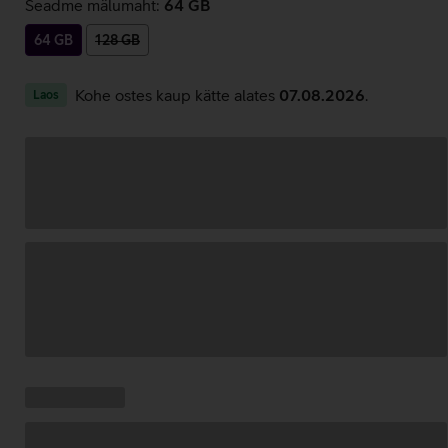
Seadme mälumaht:
64 GB
64 GB
128 GB
Kohe ostes kaup kätte alates
07.08.2026
.
Laos
Andmete
laadimine
Kampaania
Andmete
pakkumised:
laadimine