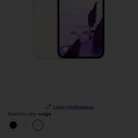
Lisan võrdlusesse
Seadme värv:
valge
must
helelilla
valge