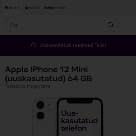
Liigu edasi põhisisu juurde
Ligipääsetavus
Eraklient
Äriklient
Iseteenindus
Otsi
Otsin
Uuskasutatud seadmed
Telias
Apple iPhone 12 Mini
(uuskasutatud) 64 GB
Tootekood: r/mgdy3et/a