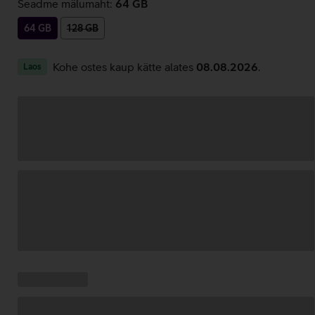
Seadme mälumaht:
64 GB
64 GB
128 GB
Kohe ostes kaup kätte alates
08.08.2026
.
Laos
Andmete
laadimine
Kampaania
Andmete
pakkumised:
laadimine