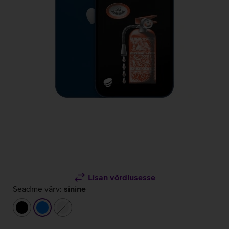
Lisan võrdlusesse
Seadme värv:
sinine
must
sinine
valge