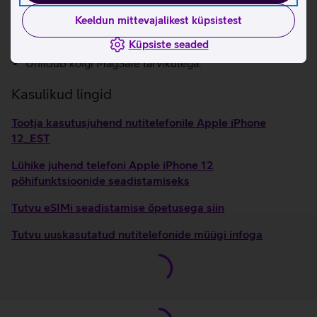
Super Retina XDR ekraan.
Kiirem LTE kuni 2 Gbps.
Keeldun mittevajalikest küpsistest
Tolmu- ja veekindel korpus (kuni 6 meetrit ja kuni 30
Küpsiste seaded
minutit, IP68).
Ühildub kõigi MagSafe tarvikutega.
Kasulikud lingid
Tootja kasutusjuhend nutitelefonile Apple iPhone
12_EST
Lühike juhend telefoni Apple iPhone 12
põhifunktsioonide seadistamiseks
Tutvu eSIMi seadistamise õpetusega siin
Tutvu uuskasutatud nutitelefonide müügi infoga