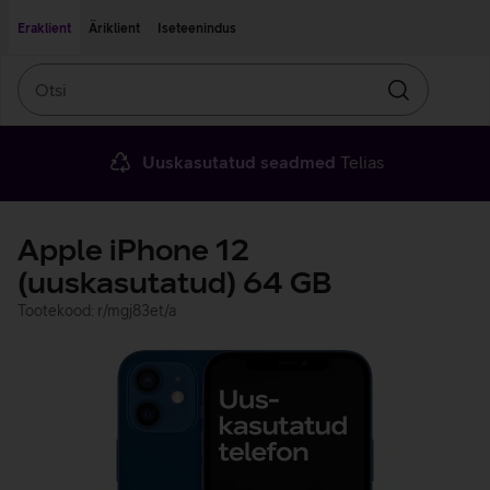
Liigu edasi põhisisu juurde
Ligipääsetavus
Eraklient
Äriklient
Iseteenindus
Otsi
Otsin
Uuskasutatud seadmed
Telias
Apple iPhone 12
(uuskasutatud) 64 GB
Tootekood: r/mgj83et/a