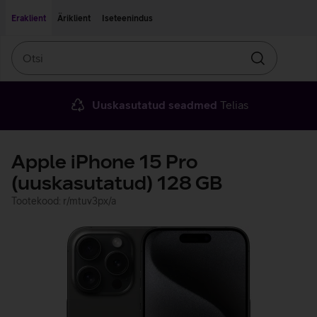
Liigu edasi põhisisu juurde
Ligipääsetavus
Eraklient
Äriklient
Iseteenindus
Otsi
Otsin
Uuskasutatud seadmed
Telias
Apple iPhone 15 Pro
(uuskasutatud) 128 GB
Tootekood: r/mtuv3px/a