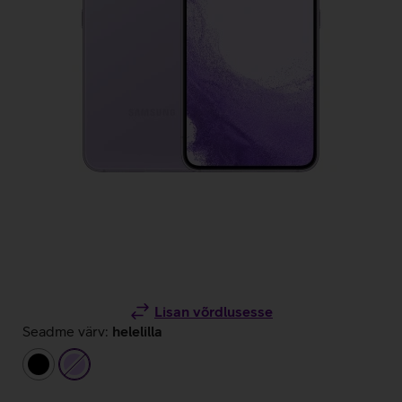
Lisan võrdlusesse
Seadme värv:
helelilla
must
helelilla