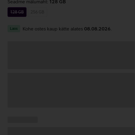
Seadme mälumaht:
128 GB
128 GB
256 GB
Kohe ostes kaup kätte alates
08.08.2026
.
Laos
Andmete
laadimine
Kampaania
Andmete
pakkumised:
laadimine