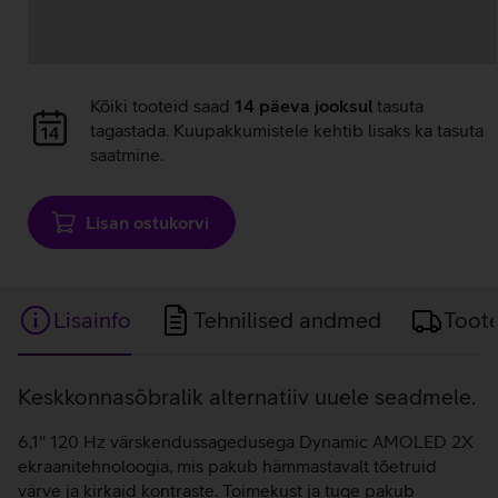
Andmete
Kõiki tooteid saad
14 päeva jooksul
tasuta
laadimine
tagastada. Kuupakkumistele kehtib lisaks ka tasuta
saatmine.
Lisan ostukorvi
Lisainfo
Tehnilised andmed
Toot
Lisainfo
Keskkonnasõbralik alternatiiv uuele seadmele.
6,1'' 120 Hz värskendussagedusega Dynamic AMOLED 2X
ekraanitehnoloogia, mis pakub hämmastavalt tõetruid
värve ja kirkaid kontraste. Toimekust ja tuge pakub