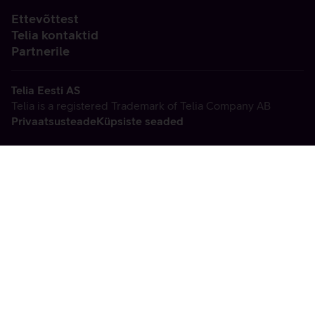
Ettevõttest
Telia kontaktid
Partnerile
Telia Eesti AS
Telia is a registered Trademark of Telia Company AB
Privaatsusteade
Küpsiste seaded