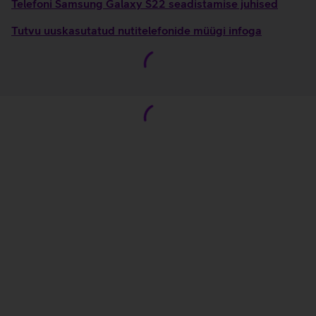
Telefoni Samsung Galaxy S22 seadistamise juhised
Tutvu uuskasutatud nutitelefonide müügi infoga