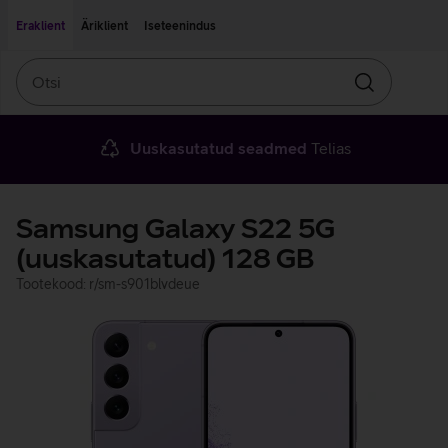
Liigu edasi põhisisu juurde
Ligipääsetavus
Eraklient
Äriklient
Iseteenindus
Otsi
Otsin
Uuskasutatud seadmed
Telias
Samsung Galaxy S22 5G
(uuskasutatud) 128 GB
Tootekood: r/sm-s901blvdeue