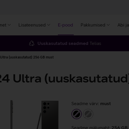
rnet
Lisateenused
E-pood
Pakkumised
Abi j
Uuskasutatud seadmed
Telias
Ultra (uuskasutatud) 256 GB must
4 Ultra (uuskasutatud
Seadme värv:
must
must
hall
Seadme mälumaht:
256 GB