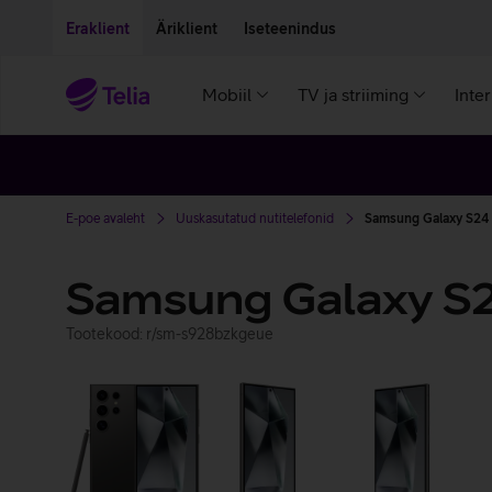
Liigu edasi põhisisu juurde
Ligipääsetavus
Eraklient
Äriklient
Iseteenindus
Mobiil
TV ja striiming
Inte
E-poe avaleht
Uuskasutatud nutitelefonid
Samsung Galaxy S24 
Samsung Galaxy S2
Tootekood: r/sm-s928bzkgeue