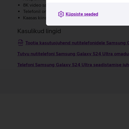
8K video salvestamine 5x optilise suumiga.
Telefonil on tugev ja kerge titaanist korpus ning nii e
Küpsiste seaded
Kaasas kiire ja mitmekülgne S Pen.
Kasulikud lingid
Tootja kasutusjuhend nutitelefonidele Samsung
Tutvu nutitelefoni Samsung Galaxy S24 Ultra omadus
Telefoni Samsung Galaxy S24 Ultra seadistamise juh