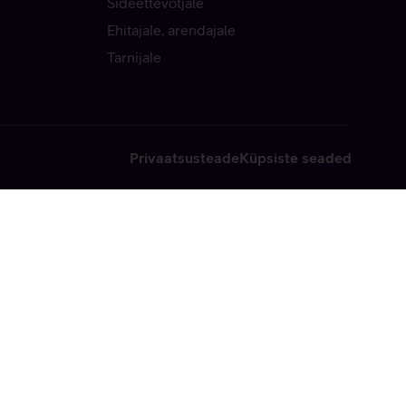
Sideettevõtjale
Ehitajale, arendajale
Tarnijale
Privaatsusteade
Küpsiste seaded