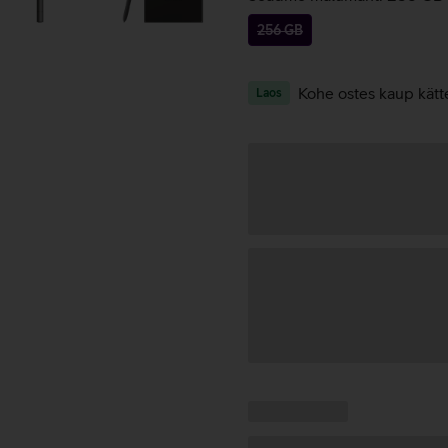
256 GB
Kohe ostes kaup kätt
Laos
Andmete
laadimine
Kampaania
Andmete
pakkumised:
laadimine