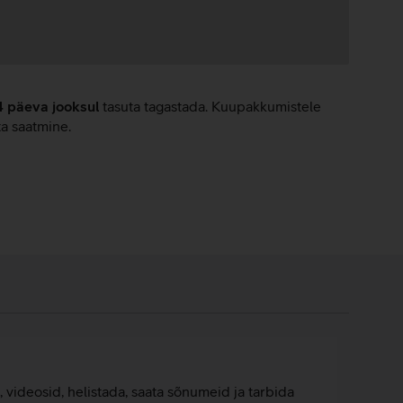
4 päeva jooksul
tasuta tagastada. Kuupakkumistele
ta saatmine.
, videosid, helistada, saata sõnumeid ja tarbida