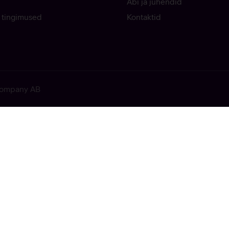
Abi ja juhendid
 tingimused
Kontaktid
 Company AB
ekkis