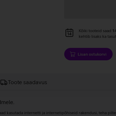
Andmete
Kõiki tooteid saad
1
laadimine
kehtib lisaks ka tasu
Lisan ostukorvi
Toote saadavus
dmele.
d kasutada internetti ja internetipõhiseid rakendusi, teha pilte