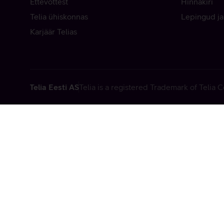
Ettevõttest
Hinnakiri
Telia ühiskonnas
Lepingud ja
Karjäär Telias
Telia Eesti AS
Telia is a registered Trademark of Telia
Vabandame, t