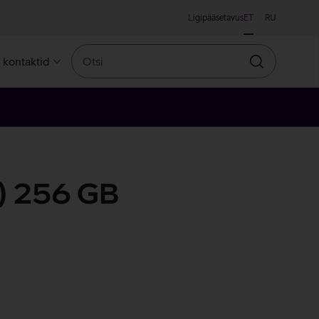
Ligipääsetavus
ET
RU
Otsi
a kontaktid
Otsin
) 256 GB