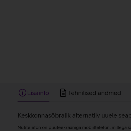
Lisainfo
Tehnilised andmed
Lisainfo
Keskkonnasõbralik alternatiiv uuele sea
Nutitelefon on puuteekraaniga mobiiltelefon, millega saa