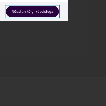
Nõustun kõigi küpsistega