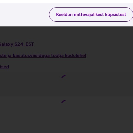
si- kui ka tagaküljel on kasutatud Gorilla Victus 3 klaasi.
Keeldun mittevajalikest küpsistest
 Galaxy S24_EST
te ja kasutusviisidega tootja kodulehel
ised