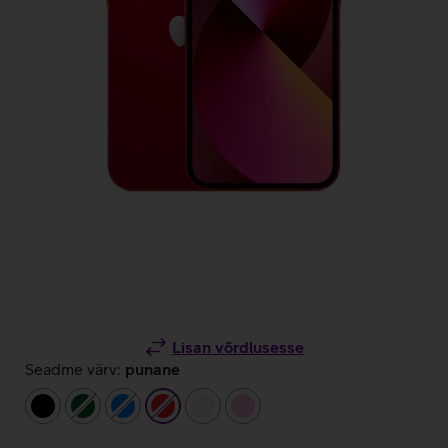
Lisan võrdlusesse
Seadme värv:
punane
must
tumeroheline
sinine
punane
valge
heleroosa