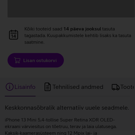
Andmete
Kõiki tooteid saad
14 päeva jooksul
tasuta
laadimine
tagastada. Kuupakkumistele kehtib lisaks ka tasuta
saatmine.
Lisan ostukorvi
Lisainfo
Tehnilised andmed
Toot
Lisainfo
Keskkonnasõbralik alternatiiv uuele seadmele.
iPhone 13 Mini 5,4-tollise Super Retina XDR OLED-
ekraani värviesitus on tõetruu, terav ja laia ulatusega.
Kaksik-kaamerasüsteem ning 12 Mpix lai- ja