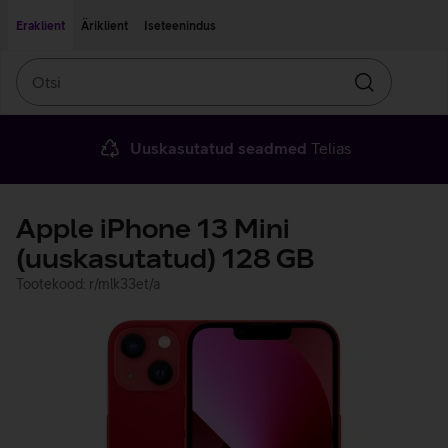
Liigu edasi põhisisu juurde
Ligipääsetavus
Eraklient
Äriklient
Iseteenindus
Otsi
Otsin
Uuskasutatud seadmed
Telias
Apple iPhone 13 Mini
(uuskasutatud) 128 GB
Tootekood: r/mlk33et/a