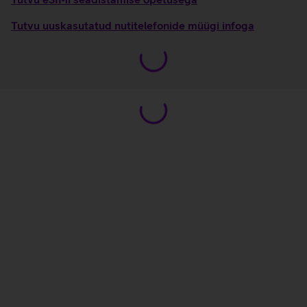
Tutvu uuskasutatud nutitelefonide müügi infoga