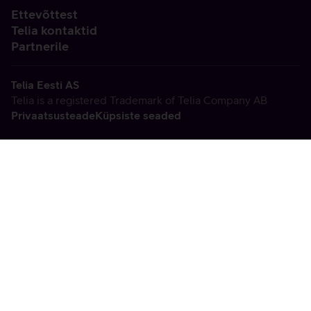
Ettevõttest
Telia kontaktid
Partnerile
Telia Eesti AS
Telia is a registered Trademark of Telia Company AB
Privaatsusteade
Küpsiste seaded