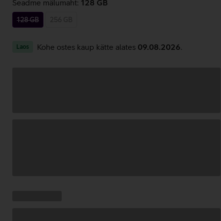
Seadme mälumaht:
128 GB
128 GB
256 GB
Kohe ostes kaup kätte alates
09.08.2026
.
Laos
Andmete
laadimine
Kampaania
Andmete
pakkumised:
laadimine