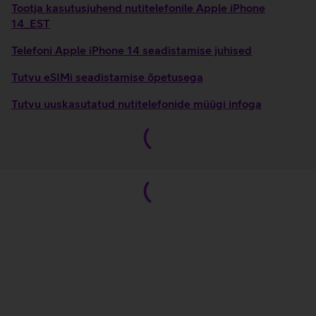
Tootja kasutusjuhend nutitelefonile Apple iPhone
14_EST
Telefoni Apple iPhone 14 seadistamise juhised
Tutvu eSIMi seadistamise õpetusega
Tutvu uuskasutatud nutitelefonide müügi infoga