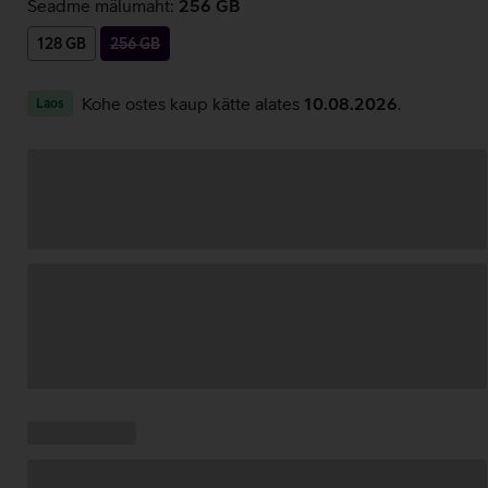
Seadme mälumaht:
256 GB
128 GB
256 GB
Kohe ostes kaup kätte alates
10.08.2026
.
Laos
Andmete
laadimine
Kampaania
Andmete
pakkumised:
laadimine