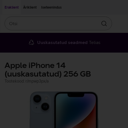
Liigu edasi põhisisu juurde
Ligipääsetavus
Eraklient
Äriklient
Iseteenindus
Otsi
Otsin
Uuskasutatud seadmed
Telias
Apple iPhone 14
(uuskasutatud) 256 GB
Tootekood: r/mpwp3px/a