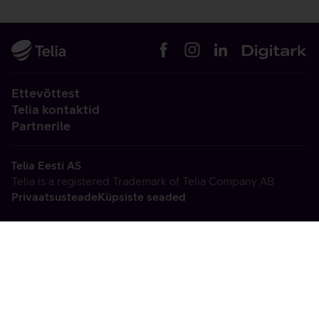
Ettevõttest
Telia kontaktid
Partnerile
Telia Eesti AS
Telia is a registered Trademark of Telia Company AB
Privaatsusteade
Küpsiste seaded