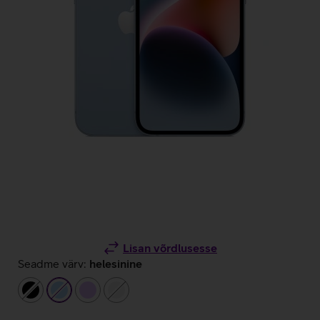
Lisan võrdlusesse
Seadme värv:
helesinine
must
helesinine
helelilla
valge