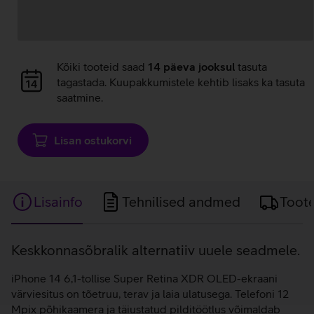
Andmete
Kõiki tooteid saad
14 päeva jooksul
tasuta
laadimine
tagastada. Kuupakkumistele kehtib lisaks ka tasuta
saatmine.
Lisan ostukorvi
Lisainfo
Tehnilised andmed
Toot
Lisainfo
Keskkonnasõbralik alternatiiv uuele seadmele.
iPhone 14 6,1-tollise Super Retina XDR OLED-ekraani
värviesitus on tõetruu, terav ja laia ulatusega. Telefoni 12
Mpix põhikaamera ja täiustatud pilditöötlus võimaldab