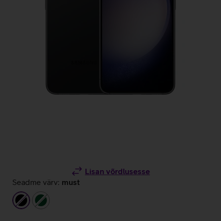
Lisan võrdlusesse
Seadme värv:
must
must
tumeroheline