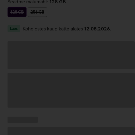
Seadme mälumaht:
128 GB
128 GB
256 GB
Kohe ostes kaup kätte alates
12.08.2026
.
Laos
Andmete
laadimine
Kampaania
Andmete
pakkumised:
laadimine