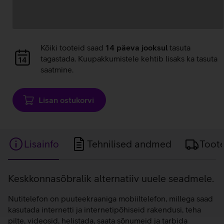
Andmete
Kõiki tooteid saad
14 päeva jooksul
tasuta
laadimine
tagastada. Kuupakkumistele kehtib lisaks ka tasuta
saatmine.
Lisan ostukorvi
Lisainfo
Tehnilised andmed
Toot
Lisainfo
Keskkonnasõbralik alternatiiv uuele seadmele.
Nutitelefon on puuteekraaniga mobiiltelefon, millega saad
kasutada internetti ja internetipõhiseid rakendusi, teha
pilte, videosid, helistada, saata sõnumeid ja tarbida