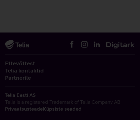
Ettevõttest
Telia kontaktid
Partnerile
Telia Eesti AS
Telia is a registered Trademark of Telia Company AB
Privaatsusteade
Küpsiste seaded