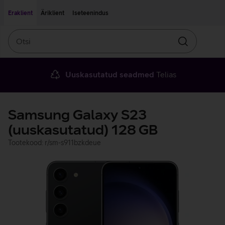
Liigu edasi põhisisu juurde
Ligipääsetavus
Eraklient
Äriklient
Iseteenindus
Otsi
Otsin
Uuskasutatud seadmed
Telias
Samsung Galaxy S23
(uuskasutatud) 128 GB
Tootekood: r/sm-s911bzkdeue