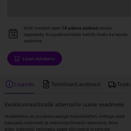
Andmete
Kõiki tooteid saad
14 päeva jooksul
tasuta
laadimine
tagastada. Kuupakkumistele kehtib lisaks ka tasuta
saatmine.
Lisan ostukorvi
Lisainfo
Tehnilised andmed
Toot
Lisainfo
Keskkonnasõbralik alternatiiv uuele seadmele.
Nutitelefon on puuteekraaniga mobiiltelefon, millega saad
kasutada internetti ja internetipõhiseid rakendusi, teha
pilte, videosid, helistada, saata sõnumeid ja tarbida