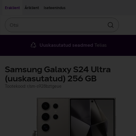
Liigu edasi põhisisu juurde
Ligipääsetavus
Eraklient
Äriklient
Iseteenindus
Otsi
Otsin
Uuskasutatud seadmed
Telias
Samsung Galaxy S24 Ultra
(uuskasutatud) 256 GB
Tootekood: r/sm-s928bztgeue