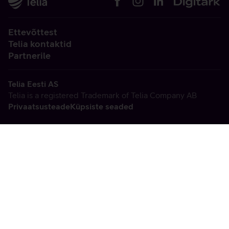
Ettevõttest
Telia kontaktid
Partnerile
Telia Eesti AS
Telia is a registered Trademark of Telia Company AB
Privaatsusteade
Küpsiste seaded