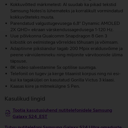
Kokkuvõtted märkmetest: AI suudab ka pikad tekstid
Samsung Notes’is lühemateks ja korralikult vormindatud
kokkuvõteteks muuta.
Parendatud valgustugevusega 6,8'' Dynamic AMOLED
2X QHD+ ekraan värskendussagedusega 1-120 Hz.
Uue põlvkonna Qualcomm Snapdragon 8 Gen 3
kiibistik on eelmistega võrreldes tõhusam ja võimsam.
Adaptiivne piksliandur tagab 200 Mpix eraldusvõime ja
peene värviülemineku ning miljonite värvitoonide ülima
täpsuse.
8K video salvestamine 5x optilise suumiga.
Telefonil on tugev ja kerge titaanist korpus ning nii esi-
kui ka tagaküljel on kasutatud Gorilla Victus 3 klaasi.
Kaasas kiire ja mitmekülgne S Pen.
Kasulikud lingid
Tootja kasutusjuhend nutitelefonidele Samsung
Galaxy S24_EST
Tutvu nutitelefoni Samsung Galaxy S24 Ultra omaduste