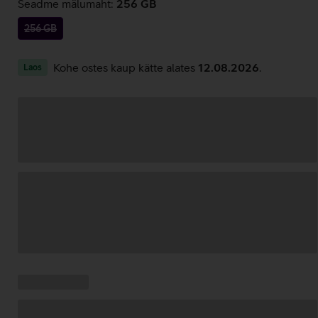
Seadme mälumaht:
256 GB
256 GB
Kohe ostes kaup kätte alates
12.08.2026
.
Laos
Andmete
laadimine
Kampaania
Andmete
pakkumised:
laadimine