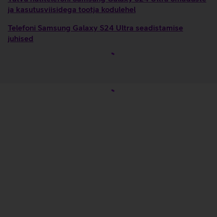
ja kasutusviisidega tootja kodulehel
Telefoni Samsung Galaxy S24 Ultra seadistamise
juhised