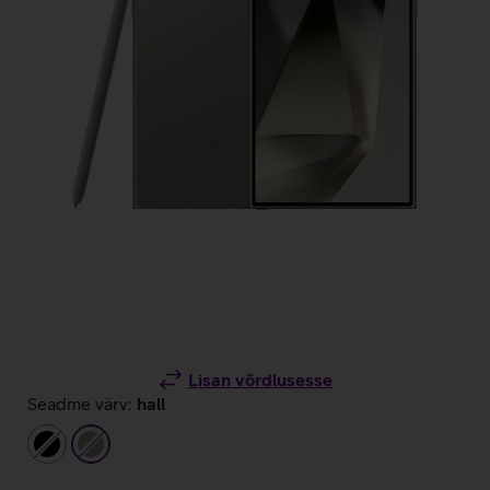
Lisan võrdlusesse
Seadme värv:
hall
must
hall