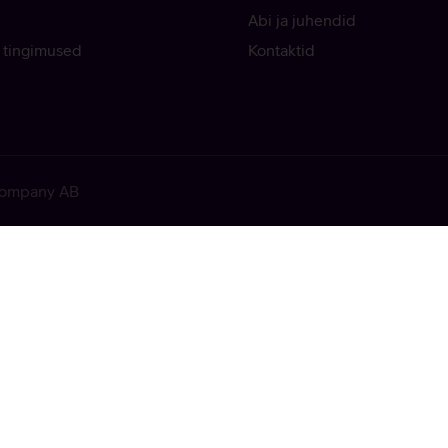
Abi ja juhendid
 tingimused
Kontaktid
 Company AB