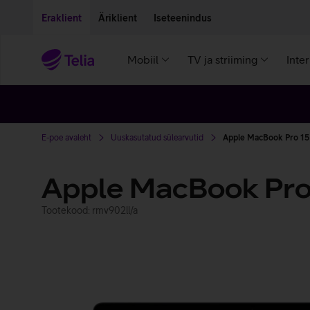
Liigu edasi põhisisu juurde
Ligipääsetavus
Eraklient
Äriklient
Iseteenindus
Mobiil
TV ja striiming
Inte
E-poe avaleht
Uuskasutatud sülearvutid
Apple MacBook Pro 15
Apple MacBook Pro
Tootekood: rmv902ll/a