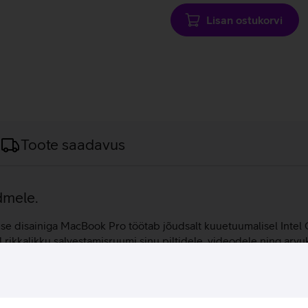
Lisan ostukorvi
Toote saadavus
dmele.
se disainiga MacBook Pro töötab jõudsalt kuuetuumalisel Intel Co
kkalikku salvestamisruumi sinu piltidele, videodele ning arvu
 sellele kehtib aastane garantii.
onna Intel Core protsessorile.