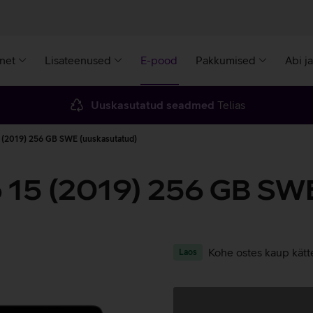
rnet
Lisateenused
E-pood
Pakkumised
Abi j
Uuskasutatud seadmed
Telias
 (2019) 256 GB SWE (uuskasutatud)
 15 (2019) 256 GB SWE
Kohe ostes kaup kätt
Laos