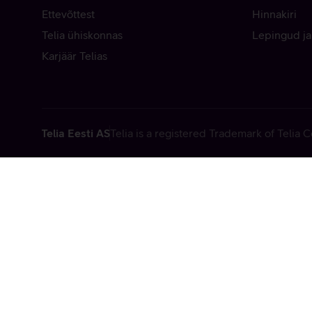
Ettevõttest
Hinnakiri
Telia ühiskonnas
Lepingud ja
Karjäär Telias
Telia Eesti AS
Telia is a registered Trademark of Telia