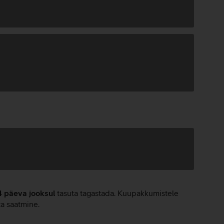
4 päeva jooksul
tasuta tagastada. Kuupakkumistele
ta saatmine.