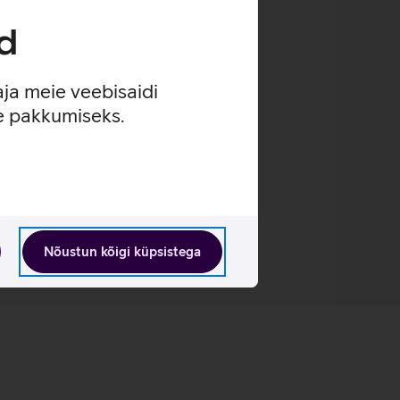
d
aja meie veebisaidi
se pakkumiseks.
Nõustun kõigi küpsistega