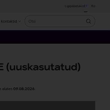
Ligipääsetavus
ET
RU
Otsi
a kontaktid
Otsin
 (uuskasutatud)
e alates
09.08.2026
.