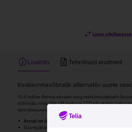
Lisan võrdlusesse
Lisainfo
Tehnilised andmed
Lisainfo
Keskkonnasõbralik alternatiiv uuele sea
15,4-tollise Retina-ekraani ning märkimisväärselt õhuke
põhimälu ning 256 GB mahuga SSD kõvaketas pakuvad ri
operatsioonisüsteemil.
Arvuti on läbinud põhjaliku tehnilise kontrolli ning
Suurepärane jõudlus tänu võimsale kaheksanda põlvk