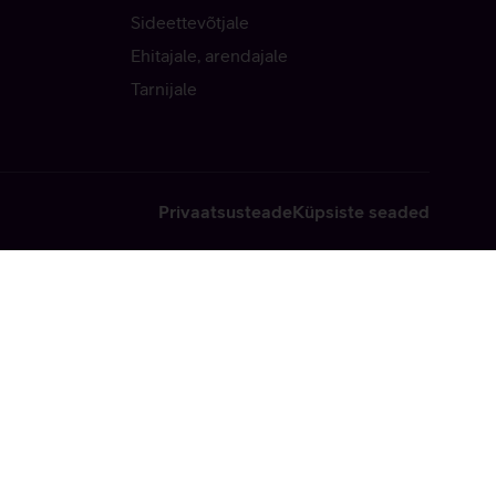
Sideettevõtjale
Ehitajale, arendajale
Tarnijale
Privaatsusteade
Küpsiste seaded