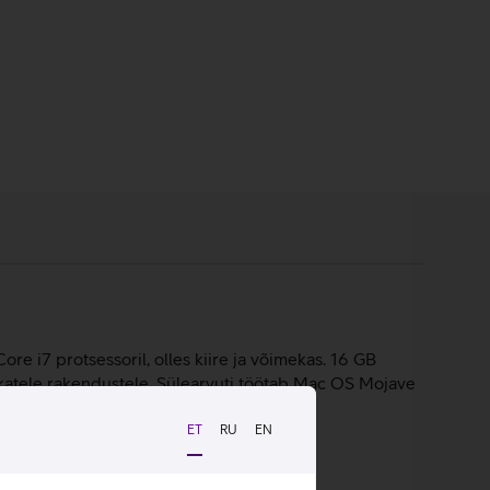
re i7 protsessoril, olles kiire ja võimekas. 16 GB
katele rakendustele. Sülearvuti töötab Mac OS Mojave
ET
RU
EN