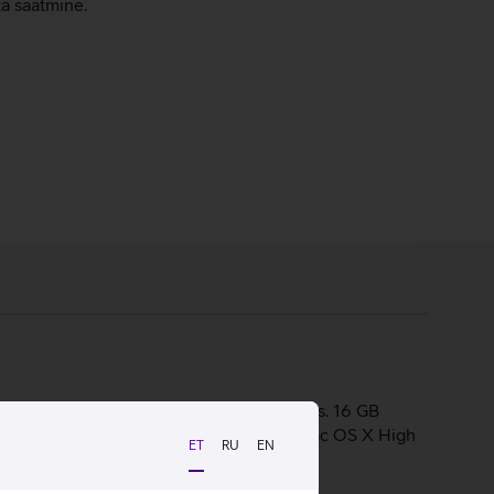
ta saatmine.
re i7 protsessoril, olles kiire ja võimekas. 16 GB
katele rakendustele. Sülearvuti töötab Mac OS X High
ET
RU
EN