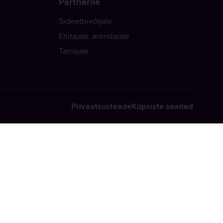
Partnerile
Sideettevõtjale
Ehitajale, arendajale
Tarnijale
Privaatsusteade
Küpsiste seaded