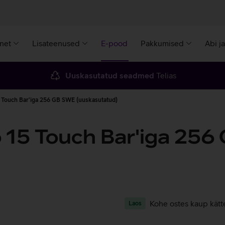
rnet
Lisateenused
E-pood
Pakkumised
Abi j
Uuskasutatud seadmed
Telias
Touch Bar'iga 256 GB SWE (uuskasutatud)
 15 Touch Bar'iga 256
Kohe ostes kaup kätt
Laos