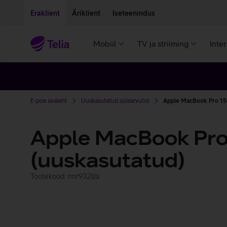
Liigu edasi põhisisu juurde
Ligipääsetavus
Eraklient
Äriklient
Iseteenindus
Mobiil
TV ja striiming
Inte
E-poe avaleht
Uuskasutatud sülearvutid
Apple MacBook Pro 15 
Apple MacBook Pro
(uuskasutatud)
Tootekood: rmr932ll/a