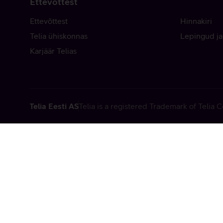
Ettevõttest
Ettevõttest
Hinnakiri
Telia ühiskonnas
Lepingud ja
Karjäär Telias
Telia Eesti AS
Telia is a registered Trademark of Telia