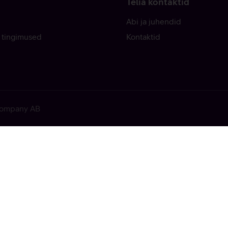
Telia kontaktid
Abi ja juhendid
 tingimused
Kontaktid
 Company AB