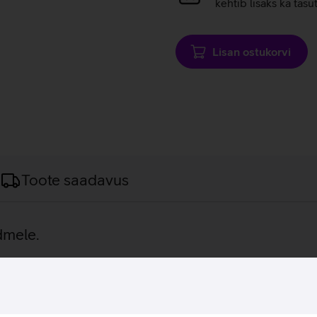
laadimine
kehtib lisaks ka tasu
Lisan ostukorvi
Toote saadavus
dmele.
se disainiga MacBook Pro töötab jõudsalt kuuetuumalisel Intel Co
kkalikku salvestamisruumi sinu piltidele, videodele ning arvu