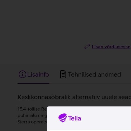
Lisan võrdlusesse
Lisainfo
Tehnilised andmed
Lisainfo
Keskkonnasõbralik alternatiiv uuele sea
15,4-tollise Retina-ekraani ning märkimisväärselt õhuke
põhimälu ning 256 GB mahuga SSD kõvaketas pakuvad ri
Sierra operatsioonisüsteemil.