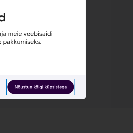
d
aja meie veebisaidi
se pakkumiseks.
Nõustun kõigi küpsistega