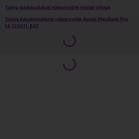
Tutvu uuskasutatud sülearvutite müügi infoga
Tootja kasutusjuhend sülearvutile Apple MacBook Pro
16 (2021)_EST