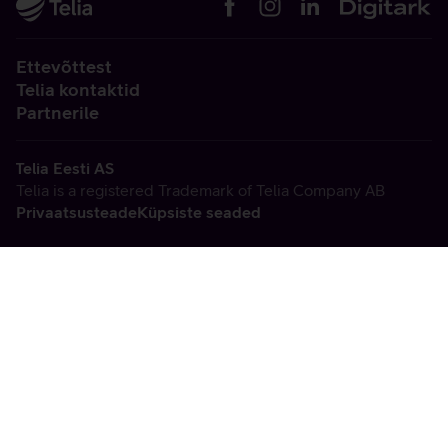
Ettevõttest
Telia kontaktid
Partnerile
Telia Eesti AS
Telia is a registered Trademark of Telia Company AB
Privaatsusteade
Küpsiste seaded