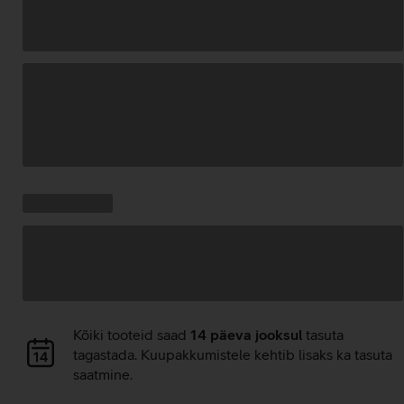
Andmete
laadimine
Kampaania
Andmete
pakkumised:
laadimine
Andmete
Kõiki tooteid saad
14 päeva jooksul
tasuta
laadimine
tagastada. Kuupakkumistele kehtib lisaks ka tasuta
saatmine.