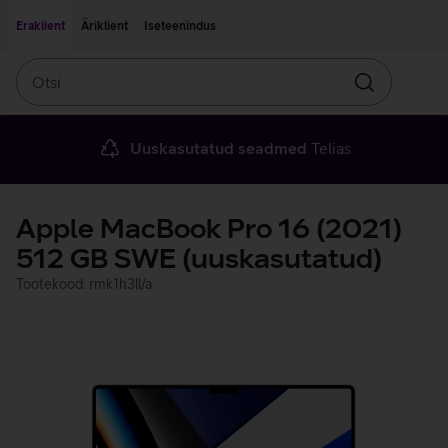
Liigu edasi põhisisu juurde
Ligipääsetavus
Eraklient
Äriklient
Iseteenindus
Otsi
Otsin
Uuskasutatud seadmed
Telias
Apple MacBook Pro 16 (2021)
512 GB SWE (uuskasutatud)
Tootekood: rmk1h3ll/a