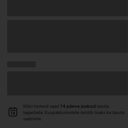
Andmete
laadimine
Kampaania
Andmete
pakkumised:
laadimine
Andmete
Kõiki tooteid saad
14 päeva jooksul
tasuta
laadimine
tagastada. Kuupakkumistele kehtib lisaks ka tasuta
saatmine.