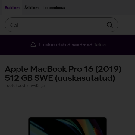
Liigu edasi põhisisu juurde
Ligipääsetavus
Eraklient
Äriklient
Iseteenindus
Otsi
Otsin
Uuskasutatud seadmed
Telias
Apple MacBook Pro 16 (2019)
512 GB SWE (uuskasutatud)
Tootekood: rmvvl2ll/a