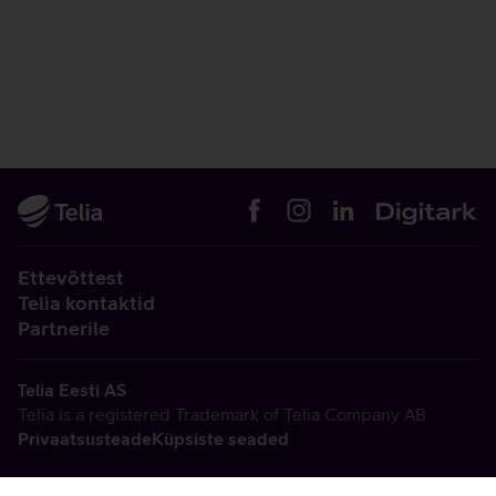
Ettevõttest
Telia kontaktid
Partnerile
Telia Eesti AS
Telia is a registered Trademark of Telia Company AB
Privaatsusteade
Küpsiste seaded