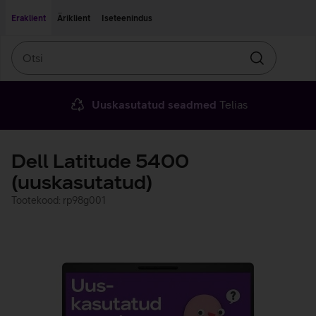
Liigu edasi põhisisu juurde
Ligipääsetavus
Eraklient
Äriklient
Iseteenindus
Otsi
Otsin
Uuskasutatud seadmed
Telias
Dell Latitude 5400
(uuskasutatud)
Tootekood: rp98g001