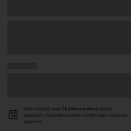
Andmete
laadimine
Kampaania
Andmete
pakkumised:
laadimine
Andmete
Kõiki tooteid saad
14 päeva jooksul
tasuta
laadimine
tagastada. Kuupakkumistele kehtib lisaks ka tasuta
saatmine.