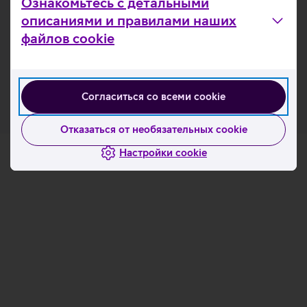
Ознакомьтесь с детальными
Полезные ссылки
описаниями и правилами наших
файлов cookie
Узнать подробнее о продаже б/у ноутбуков
Узнать подробнее о продаже б/у ноутбуков
Согласиться со всеми cookie
Отказаться от необязательных cookie
Настройки cookie