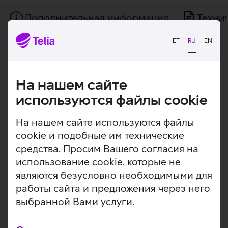
Дополнительная информация
Техни
ET
RU
EN
Дополнительная
Экологичная альтернатива новому
оборудованию.
информация
На нашем сайте
Lenovo ThinkPad X250 – очень компактный и удобный
используются файлы cookie
для транспортировки классический ноутбук с экраном
12,5". Процессор Intel Core i5-4300U, 8 ГБ оперативной
памяти и 128 ГБ SSD-диска идеально подходят для
На нашем сайте используются файлы
недорогого интернет-компьютера, готового часто
cookie и подобные им технические
менять локацию вместе с вами. Ноутбук работает на
средства. Просим Вашего согласия на
операционной системе Windows 10 Pro.
использование cookie, которые не
Ноутбук прошел тщательную техническую
являются безусловно необходимыми для
проверку и на него действует годовая гарантия.
работы сайта и предложения через него
Процессор Intel Core i5-4300U.
выбранной Вами услуги.
Оперативная память 8 ГБ.
SSD-диск емкостью 128 ГБ.