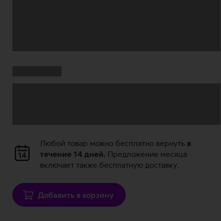
Загрузка
данных
Ставки
Загрузка
кампании:
данных
Загрузка
Любой товар можно бесплатно вернуть
в
данных
течение 14 дней.
Предложение месяца
включает также бесплатную доставку.
Добавить в корзину