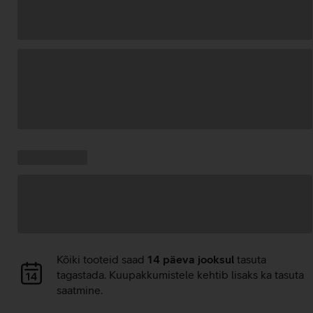
Andmete
laadimine
Kampaania
Andmete
pakkumised:
laadimine
Andmete
Kõiki tooteid saad
14 päeva jooksul
tasuta
laadimine
tagastada. Kuupakkumistele kehtib lisaks ka tasuta
saatmine.