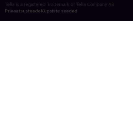
Telia is a registered Trademark of Telia Company AB
Privaatsusteade
Küpsiste seaded
Vabandame, tekkis
tehniline viga
tx:undefined:ut:null