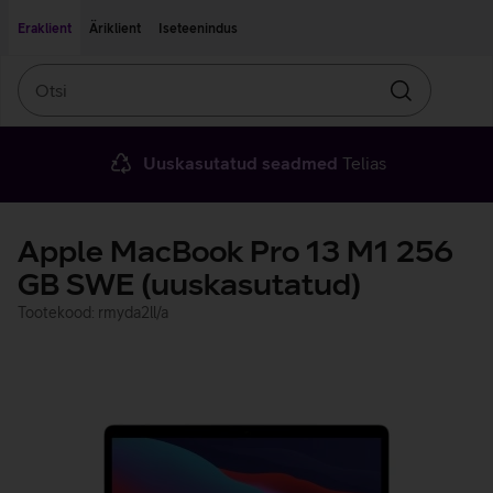
Liigu edasi põhisisu juurde
Ligipääsetavus
Eraklient
Äriklient
Iseteenindus
Otsi
Otsin
Uuskasutatud seadmed
Telias
Apple MacBook Pro 13 M1 256
GB SWE (uuskasutatud)
Tootekood: rmyda2ll/a