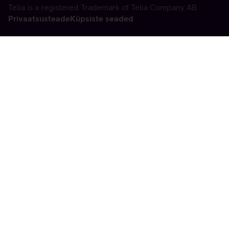
Telia is a registered Trademark of Telia Company AB
Privaatsusteade
Küpsiste seaded
Vabandame, tekkis
tehniline viga
tx:undefined:ut:null