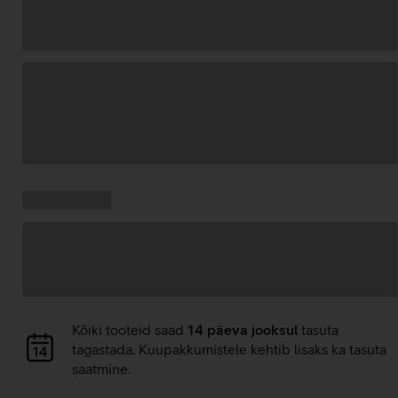
Andmete
laadimine
Kampaania
Andmete
pakkumised:
laadimine
Andmete
Kõiki tooteid saad
14 päeva jooksul
tasuta
laadimine
tagastada. Kuupakkumistele kehtib lisaks ka tasuta
saatmine.