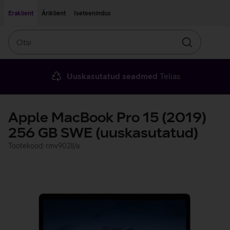
Liigu edasi põhisisu juurde
Ligipääsetavus
Eraklient
Äriklient
Iseteenindus
Otsi
Otsin
Uuskasutatud seadmed
Telias
Apple MacBook Pro 15 (2019)
256 GB SWE (uuskasutatud)
Tootekood: rmv902ll/a