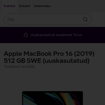
Liigu edasi põhisisu juurde
Ligipääsetavus
Eraklient
Äriklient
Iseteenindus
Otsi
Otsin
Uuskasutatud seadmed
Telias
Apple MacBook Pro 16 (2019)
512 GB SWE (uuskasutatud)
Tootekood: rmvvl2ll/a