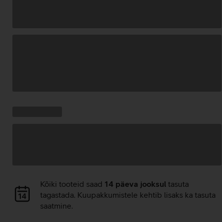
Andmete
laadimine
Kampaania
Andmete
pakkumised:
laadimine
Andmete
Kõiki tooteid saad
14 päeva jooksul
tasuta
laadimine
tagastada. Kuupakkumistele kehtib lisaks ka tasuta
saatmine.