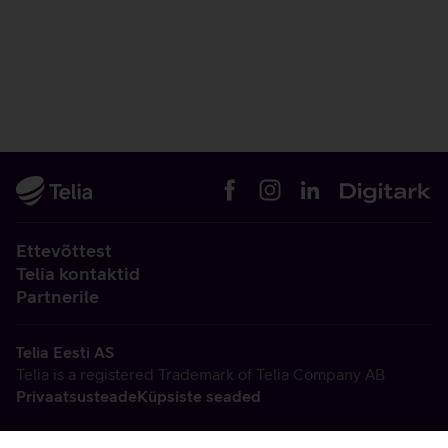
Ettevõttest
Telia kontaktid
Partnerile
Telia Eesti AS
Telia is a registered Trademark of Telia Company AB
Privaatsusteade
Küpsiste seaded