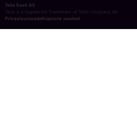
Telia Eesti AS
Telia is a registered Trademark of Telia Company AB
Privaatsusteade
Küpsiste seaded
Vabandame, tekkis
tehniline viga
tx:undefined:ut:null