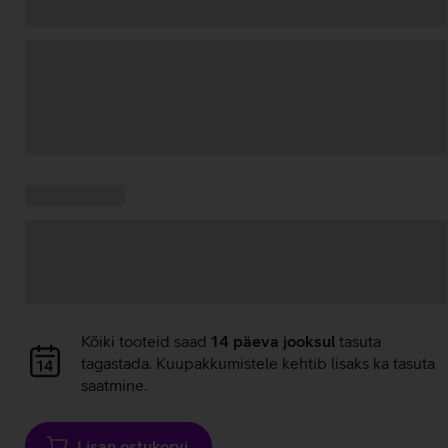
Andmete
laadimine
Kampaania
Andmete
pakkumised:
laadimine
Andmete
Kõiki tooteid saad
14 päeva jooksul
tasuta
laadimine
tagastada. Kuupakkumistele kehtib lisaks ka tasuta
saatmine.
Lisan ostukorvi