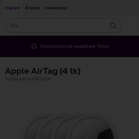
Liigu edasi põhisisu juurde
Ligipääsetavus
Eraklient
Äriklient
Iseteenindus
Otsi
Otsin
Uuskasutatud seadmed
Telias
Apple AirTag (4 tk)
Tootekood: mx542zm/a