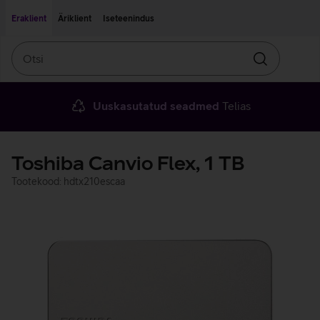
Liigu edasi põhisisu juurde
Ligipääsetavus
Eraklient
Äriklient
Iseteenindus
Otsi
Otsin
Uuskasutatud seadmed
Telias
Toshiba Canvio Flex, 1 TB
Tootekood: hdtx210escaa