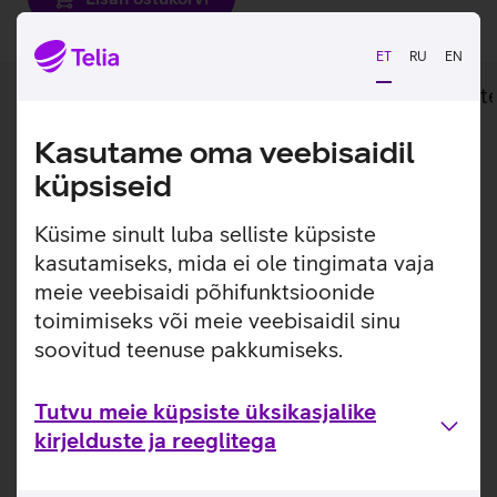
ET
RU
EN
Lisainfo
Tehnilised andmed
Toot
Kasutame oma veebisaidil
Lisainfo
Kompaktne väline kõvaketas, mida on mugav
küpsiseid
endaga kõikjal kaasas kanda.
Küsime sinult luba selliste küpsiste
Toshiba Canvio Flex väline kõvaketas on usaldusväärne
kasutamiseks, mida ei ole tingimata vaja
töövahend talletamaks kindlalt oma pilte, videoid, muusikat
meie veebisaidi põhifunktsioonide
ja dokumente. Tänu oma väiksele ja kompaktsele disainile
toimimiseks või meie veebisaidil sinu
on seadet mugav endaga kõikjal kaasas kanda. Komplektis
olevad USB‑C ja USB‑A kaablid võimaldavad mugavat
soovitud teenuse pakkumiseks.
ühendamist mitmesuguste seadmetega.
Tutvu meie küpsiste üksikasjalike
Kasulikud lingid
kirjelduste ja reeglitega
Tutvu välise kõvaketta Toshiba Canvio Flex omaduste ja
kasutusviisidega tootja kodulehel