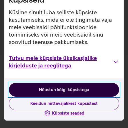
Seinakinnitused võimaldavad paigaldada switchi just sinna,
kuhu tarvis.
Küsime sinult luba selliste küpsiste
kasutamiseks, mida ei ole tingimata vaja
meie veebisaidi põhifunktsioonide
toimimiseks või meie veebisaidil sinu
soovitud teenuse pakkumiseks.
Tutvu meie küpsiste üksikasjalike
kirjelduste ja reeglitega
Nõustun kõigi küpsistega
Keeldun mittevajalikest küpsistest
Küpsiste seaded