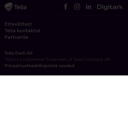
Ettevõttest
Telia kontaktid
Partnerile
Telia Eesti AS
Telia is a registered Trademark of Telia Company AB
Privaatsusteade
Küpsiste seaded