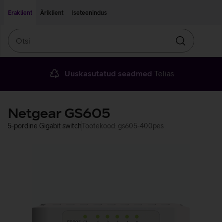
Liigu edasi põhisisu juurde
Ligipääsetavus
Eraklient
Äriklient
Iseteenindus
Otsi
Otsin
Uuskasutatud seadmed
Telias
Netgear GS605
5-pordine Gigabit switch
Tootekood: gs605-400pes