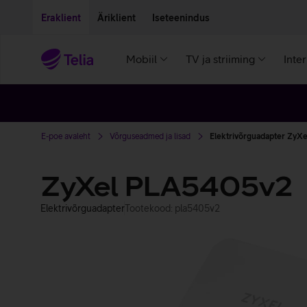
Liigu edasi põhisisu juurde
Ligipääsetavus
Eraklient
Äriklient
Iseteenindus
Mobiil
TV ja striiming
Inte
E-poe avaleht
Võrguseadmed ja lisad
Elektrivõrguadapter ZyX
ZyXel PLA5405v2
Elektrivõrguadapter
Tootekood: pla5405v2