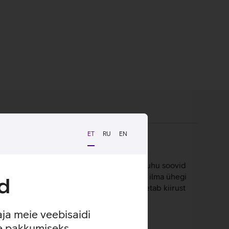
ET
RU
EN
ka kodune elektrivõrk? Vaja on vaid
uteri lähedal ning teine adapter sinna, kuhu soovid
ng oledki ehitanud koduse andmesidevõrgu ilma ühegi
d
kusega kuni 300 m ning adapteri port toetab kiirust
aja meie veebisaidi
se pakkumiseks.