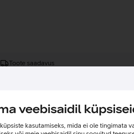
Toote saadavus
ama koju pikki võrgukaableid, vaid selleks sobib suurepäraselt 
 signaali edastamiseks pane lihtsalt vooluvõrku üks adapter ru
adapterid seadmetega komplektis olevate võrgukaablite abil ni
a veebisaidil küpsisei
nal. PLA5045v2 võimaldab andmesideks kasutada elektriliini pik
e küpsiste kasutamiseks, mida ei ole tingimata v
gukaablit.
seks või meie veebisaidil sinu soovitud teenu