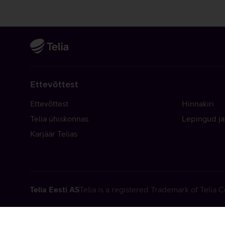
Ettevõttest
Ettevõttest
Hinnakiri
Telia ühiskonnas
Lepingud ja
Karjäär Telias
Telia Eesti AS
Telia is a registered Trademark of Telia