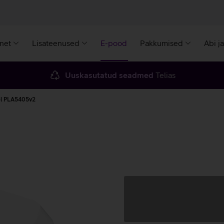
rnet
Lisateenused
E-pood
Pakkumised
Abi j
Uuskasutatud seadmed
Telias
el PLA5405v2