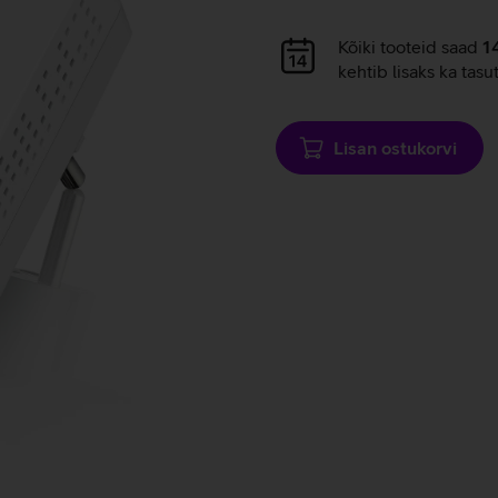
Andmete
laadimine
Andmete
Kõiki tooteid saad
1
laadimine
kehtib lisaks ka tasu
Lisan ostukorvi