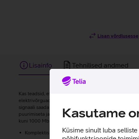
Lisan võrdlusesse
Lisainfo
Tehnilised andmed
Lisainfo
Kas teadsid, et andmeside edastamiseks ei pea paigald
elektrivõrguadapterit ZyXel PLA5045v2. Andmete või TV
signaali saada - digiboksi või arvuti juurde. Ühenda 
Kasutame om
puurimiseta ja lookleva võrgukaablita põrandal või sei
kuni 1000 Mbit/s.
Küsime sinult luba sellist
Komplektis sisaldub 2 elektrivõrguadapterit ja 2 võr
põhifunktsioonide toimimi