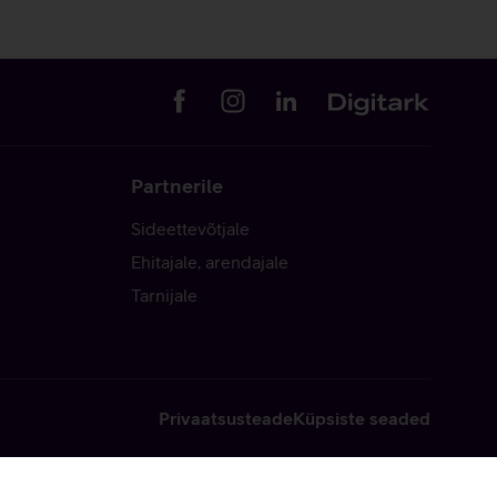
Partnerile
Sideettevõtjale
Ehitajale, arendajale
Tarnijale
Privaatsusteade
Küpsiste seaded