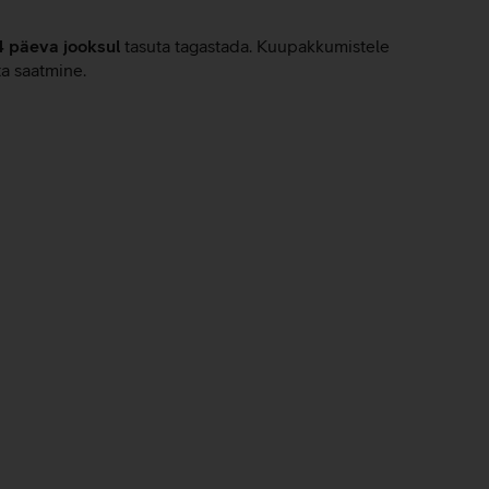
4 päeva jooksul
tasuta tagastada. Kuupakkumistele
ta saatmine.