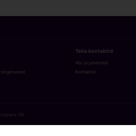
Telia kontaktid
Abi ja juhendid
 tingimused
Kontaktid
 Company AB