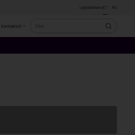
Ligipääsetavus
ET
RU
Otsi
a kontaktid
Otsin