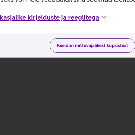
asjalike kirjelduste ja reeglitega
Keeldun mittevajalikest küpsistest