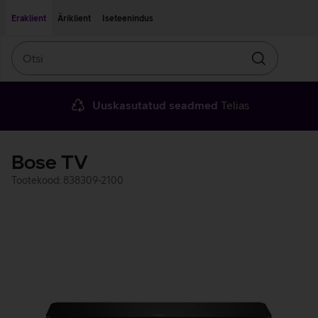
Liigu edasi põhisisu juurde
Ligipääsetavus
Eraklient
Äriklient
Iseteenindus
Otsi
Otsin
Uuskasutatud seadmed
Telias
Bose TV
Tootekood: 838309-2100