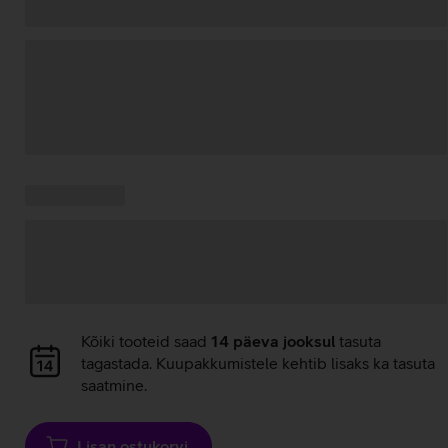
Andmete
laadimine
Kampaania
Andmete
pakkumised:
laadimine
Andmete
Kõiki tooteid saad
14 päeva jooksul
tasuta
laadimine
tagastada. Kuupakkumistele kehtib lisaks ka tasuta
saatmine.
Lisan ostukorvi