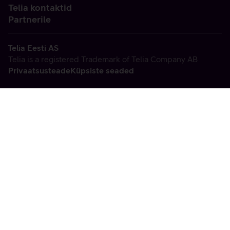
Telia kontaktid
Partnerile
Telia Eesti AS
Telia is a registered Trademark of Telia Company AB
Privaatsusteade
Küpsiste seaded
Vabandame, tekkis