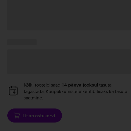
Andmete
laadimine
Kampaania
Andmete
pakkumised:
laadimine
Andmete
Kõiki tooteid saad
14 päeva jooksul
tasuta
laadimine
tagastada. Kuupakkumistele kehtib lisaks ka tasuta
saatmine.
Lisan ostukorvi