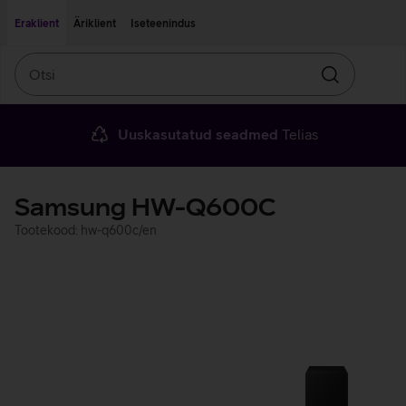
Liigu edasi põhisisu juurde
Ligipääsetavus
Eraklient
Äriklient
Iseteenindus
Otsi
Otsin
Uuskasutatud seadmed
Telias
Samsung HW-Q600C
Tootekood: hw-q600c/en