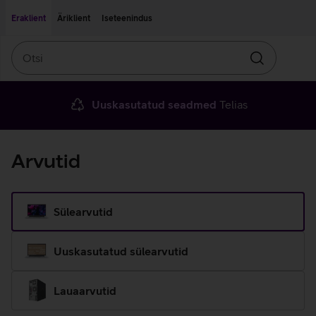
Liigu edasi põhisisu juurde
Ligipääsetavus
Eraklient
Äriklient
Iseteenindus
Otsi
Otsin
Uuskasutatud seadmed
Telias
Arvutid
Sülearvutid
Uuskasutatud sülearvutid
Lauaarvutid