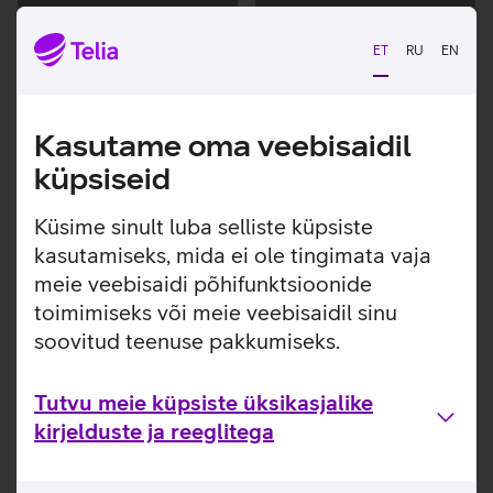
Andmete
Andmete
laadimine
laadimine
ET
RU
EN
Kasutame oma veebisaidil
küpsiseid
Küsime sinult luba selliste küpsiste
kasutamiseks, mida ei ole tingimata vaja
meie veebisaidi põhifunktsioonide
toimimiseks või meie veebisaidil sinu
soovitud teenuse pakkumiseks.
Tutvu meie küpsiste üksikasjalike
kirjelduste ja reeglitega