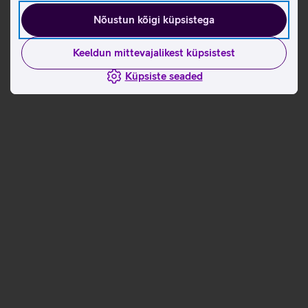
Nõustun kõigi küpsistega
Keeldun mittevajalikest küpsistest
Küpsiste seaded
Andmete
Andmete
laadimine
laadimine