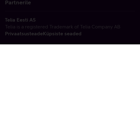
Partnerile
Telia Eesti AS
Telia is a registered Trademark of Telia Company AB
Privaatsusteade
Küpsiste seaded
Vabandame, tekkis
tehniline viga